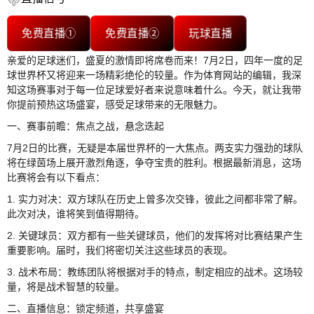
免费直播①
免费直播②
玩球直播
亲爱的足球迷们，盛夏的激情即将席卷而来！7月2日，四年一度的足
球世界杯又将迎来一场精彩绝伦的较量。作为体育网站的编辑，我深
知这场赛事对于每一位足球爱好者来说意味着什么。今天，就让我带
你提前预热这场盛宴，感受足球带来的无限魅力。
一、赛事前瞻：焦点之战，悬念迭起
7月2日的比赛，无疑是本届世界杯的一大焦点。两支实力强劲的球队
将在绿茵场上展开激烈角逐，争夺宝贵的胜利。根据最新消息，这场
比赛将会有以下看点：
1. 实力对决：双方球队在历史上曾多次交锋，彼此之间都非常了解。
此次对决，谁将笑到值得期待。
2. 关键球员：双方都有一些关键球员，他们的发挥将对比赛结果产生
重要影响。届时，我们将密切关注这些球员的表现。
3. 战术布局：教练团队将根据对手的特点，制定相应的战术。这场较
量，将是战术智慧的较量。
二、直播信息：锁定频道，共享盛宴