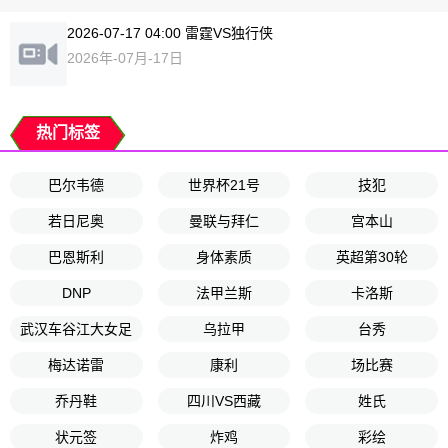
2026-07-17 04:00 雷霆VS独行侠
2026年-07月-17日
热门标签
巴尔韦德
世界杯21号
技犯
若日尼奥
曼联与拜仁
宫本山
巴恩斯利
身体素质
英超第30轮
DNP
法甲兰斯
卡洛斯
武汉车谷江大女足
乌拉甲
台秀
梅达诺雷
康利
场比赛
乔丹鞋
四川VS西藏
姓氏
状元签
炸鸡
彩绘