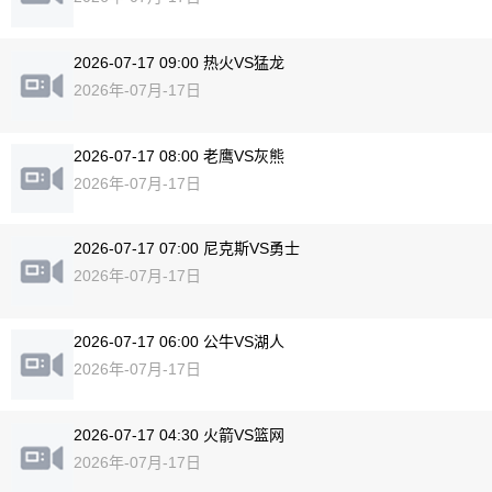
2026-07-17 09:00 热火VS猛龙
2026年-07月-17日
2026-07-17 08:00 老鹰VS灰熊
2026年-07月-17日
2026-07-17 07:00 尼克斯VS勇士
2026年-07月-17日
2026-07-17 06:00 公牛VS湖人
2026年-07月-17日
2026-07-17 04:30 火箭VS篮网
2026年-07月-17日