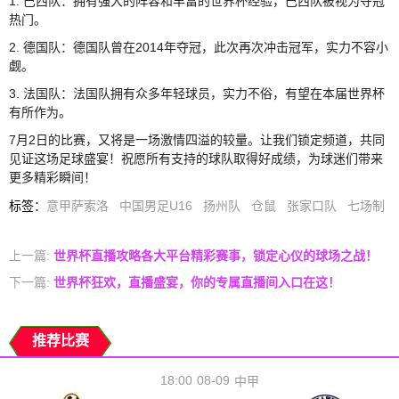
1. 巴西队：拥有强大的阵容和丰富的世界杯经验，巴西队被视为夺冠
热门。
2. 德国队：德国队曾在2014年夺冠，此次再次冲击冠军，实力不容小
觑。
3. 法国队：法国队拥有众多年轻球员，实力不俗，有望在本届世界杯
有所作为。
7月2日的比赛，又将是一场激情四溢的较量。让我们锁定频道，共同
见证这场足球盛宴！祝愿所有支持的球队取得好成绩，为球迷们带来
更多精彩瞬间！
标签
：
意甲萨索洛
中国男足U16
扬州队
仓鼠
张家口队
七场制
上一篇:
世界杯直播攻略各大平台精彩赛事，锁定心仪的球场之战！
下一篇:
世界杯狂欢，直播盛宴，你的专属直播间入口在这！
推荐比赛
18:00
08-09
中甲