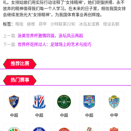
礼。女排姑娘们用实际行动诠释了“女排精神”，她们顽强拼搏、永不
放弃的精神值得我们每一个人学习。在未来的日子里，相信我国女排
会继续发扬光大“女排精神”，为我国体育事业再创辉煌。
标签
：
喉咙
赫根
荷甲
沙特联第22轮
冰岛友谊赛
增设名额
上一篇:
泳美世界杯激情四溢，泳坛风云再起
下一篇:
世界杯花样过人：足球场上的艺术与技巧
推荐比赛
热门赛事
中超
中超
中超
中超
中甲