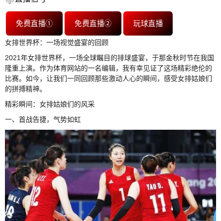
免费直播①
免费直播②
玩球直播
女排世界杯：一场视觉盛宴的回顾
2021年女排世界杯，一场全球瞩目的排球盛宴，于那金秋时节在我国
隆重上演。作为体育网站的一名编辑，我有幸见证了这场精彩绝伦的
比赛。如今，让我们一同回顾那些激动人心的瞬间，感受女排姑娘们
的拼搏精神。
精彩瞬间：女排姑娘们的风采
一、首战告捷，气势如虹