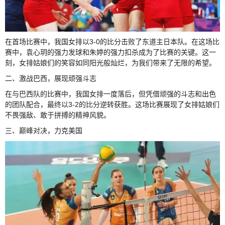
在首场比赛中，我国女排以3-0的比分击败了东道主日本队。在这场比
赛中，袁心玥的强力发球和朱婷的强力扣杀成为了比赛的关键。这一
刻，女排姑娘们的笑容如同阳光般灿烂，为我们带来了无限的希望。
二、激战巴西，展现顽强斗志
在与巴西队的比赛中，我国女排一度落后，但凭借顽强的斗志和出色
的团队配合，最终以3-2的比分逆转获胜。这场比赛展现了女排姑娘们
不畏强敌、敢于拼搏的精神风貌。
三、巅峰对决，力克美国