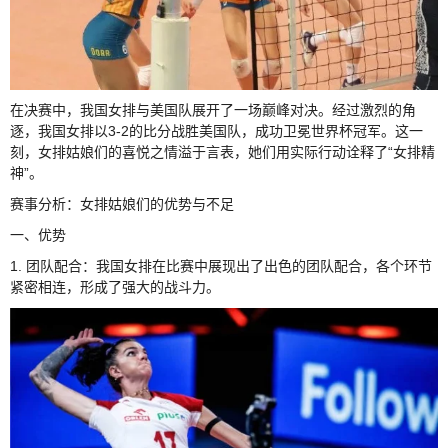
在决赛中，我国女排与美国队展开了一场巅峰对决。经过激烈的角
逐，我国女排以3-2的比分战胜美国队，成功卫冕世界杯冠军。这一
刻，女排姑娘们的喜悦之情溢于言表，她们用实际行动诠释了“女排精
神”。
赛事分析：女排姑娘们的优势与不足
一、优势
1. 团队配合：我国女排在比赛中展现出了出色的团队配合，各个环节
紧密相连，形成了强大的战斗力。