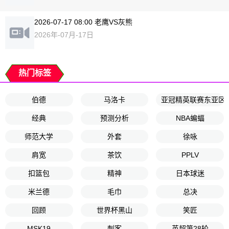
2026-07-17 08:00 老鹰VS灰熊
2026年-07月-17日
热门标签
伯德
马洛卡
亚冠精英联赛东亚区
经典
预测分析
NBA蝙蝠
师范大学
外套
徐咏
肩宽
茶饮
PPLV
扣篮包
精神
日本球迷
米兰德
毛巾
总决
回顾
世界杯黑山
笑匠
MSK19
刺客
英超第28轮