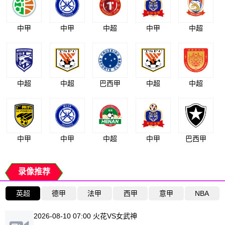
中甲
中甲
中超
中甲
中超
中超
中超
巴西甲
中超
中超
中甲
中甲
中超
中甲
巴西甲
录像推荐
英超
德甲
法甲
西甲
意甲
NBA
2026-08-10 07:00 火花VS女武神