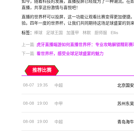
如今，随着科技的发展，直播投屏已经成为了一种潮流。在
直播，共享这份激情与喜悦吧！
直播的世界杯可以投屏，这一功能让观看比赛变得更加便捷
验。四年一度的世界杯，让我们共同期待这场足球盛宴的到
标签
：
棒球
足球王国
加蓬甲
林默
厨师服
Ellis
上一篇:
虎牙直播端游如何直播世界杯：专业攻略解锁精彩赛
下一篇:
看世界杯，感受全球足球盛宴的魅力
推荐比赛
08-07
19:35
中超
北京国安
08-08
19:00
中甲
苏州东吴
08-08
19:00
中超
青岛海牛