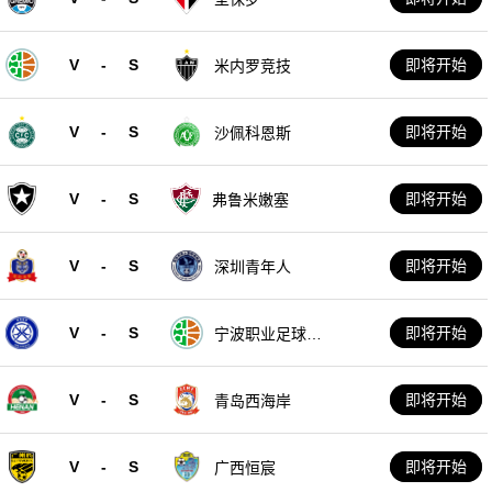
V
-
S
即将开始
米内罗竞技
V
-
S
即将开始
沙佩科恩斯
V
-
S
即将开始
弗鲁米嫩塞
V
-
S
即将开始
深圳青年人
V
-
S
即将开始
宁波职业足球俱
乐部
V
-
S
即将开始
青岛西海岸
V
-
S
即将开始
广西恒宸