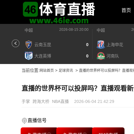
首页
2026-08-15 20:00
2
中超
中超
云南玉昆
0
上海申花
大连英博
0
河南队
当前位置:
>
>
网站首页
足球资讯
直播的世界杯可以投屏吗？直播观
直播的世界杯可以投屏吗？直播观看新
手掌
跨海大桥
NBA直播
2026-06-04 21:42:29
直播信号