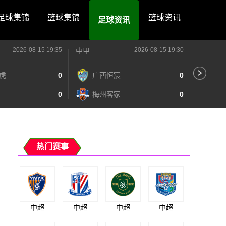
足球集锦
篮球集锦
篮球资讯
足球资讯
2026-08-15 19:35
2026-08-15 19:30
中甲
中甲
虎
0
广西恒宸
0
陕
0
梅州客家
0
长
热门赛事
中超
中超
中超
中超