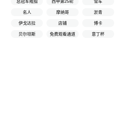
总冠军戒指
西甲第25轮
雪车
名人
摩纳哥
淤青
伊戈达拉
店铺
博卡
贝尔坦斯
免费观看通道
意丁杯