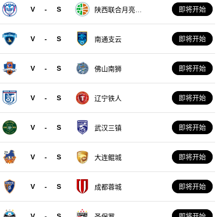
V
-
S
即将开始
陕西联合月亮泊
队
V
-
S
即将开始
南通支云
V
-
S
即将开始
佛山南狮
V
-
S
即将开始
辽宁铁人
V
-
S
即将开始
武汉三镇
V
-
S
即将开始
大连鲲城
V
-
S
即将开始
成都蓉城
V
-
S
即将开始
圣保罗