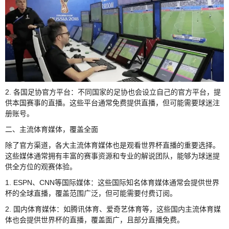
2. 各国足协官方平台：不同国家的足协也会设立自己的官方平台，提
供本国赛事的直播。这些平台通常免费提供直播，但可能需要球迷注
册账号。
二、主流体育媒体，覆盖全面
除了官方渠道，各大主流体育媒体也是观看世界杯直播的重要选择。
这些媒体通常拥有丰富的赛事资源和专业的解说团队，能够为球迷提
供全方位的观赛体验。
1. ESPN、CNN等国际媒体：这些国际知名体育媒体通常会提供世界
杯的全球直播，覆盖范围广泛，但可能需要付费订阅。
2. 国内体育媒体：如腾讯体育、爱奇艺体育等，这些国内主流体育媒
体也会提供世界杯的直播，覆盖面广，且部分直播免费。