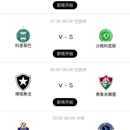
即将开始
07:30
08-09
巴西甲
V
S
-
科里蒂巴
沙佩科恩斯
即将开始
08:00
08-09
巴西甲
V
S
-
博塔弗戈
弗鲁米嫩塞
即将开始
18:00
08-09
中甲