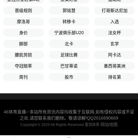
晋级规则
郭铭慧
打哥斯达尼加
摩洛哥
转移卡
入选
身价
宁波俱乐部U20
法女杯
脚部
北卡
玄学
腰肌劳损
足球比赛
阿卡达
夺冠赔率
巴甘蒂诺
墨西哥美洲
周刊
股市
排名第
46体育直播✅本站所有资讯内容均收集于互联网,如有侵权内容或不妥
之处,请您联系我们删除。敬请谅解!QQ2016690669
网站地图
Copyright © 2025 All Rights Reserved 富饶体育