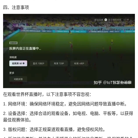
四、注意事项
在观看世界杯直播时，以下注意事项不容忽视：
1. 网络环境：确保网络环境稳定，避免因网络问题导致直播中断。
2. 设备选择：选择合适的观看设备，如电视、电脑、平板等，以获得
最佳观赛体验。
3. 版权问题：选择正规渠道观看直播，避免侵权风险。