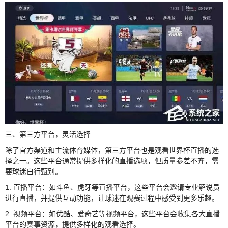
三、第三方平台，灵活选择
除了官方渠道和主流体育媒体，第三方平台也是观看世界杯直播的选
择之一。这些平台通常提供多样化的直播选项，但质量参差不齐，需
要球迷自行甄别。
1. 直播平台：如斗鱼、虎牙等直播平台，这些平台会邀请专业解说员
进行直播，并提供互动功能，让球迷在观赛过程中感受到更多乐趣。
2. 视频平台：如优酷、爱奇艺等视频平台，这些平台会收集各大直播
平台的赛事资源，提供多样化的观看选择。