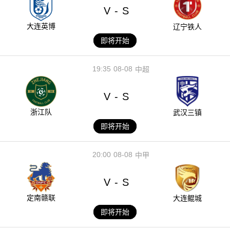
V
S
-
大连英博
辽宁铁人
即将开始
19:35
08-08
中超
V
S
-
浙江队
武汉三镇
即将开始
20:00
08-08
中甲
V
S
-
定南赣联
大连鲲城
即将开始