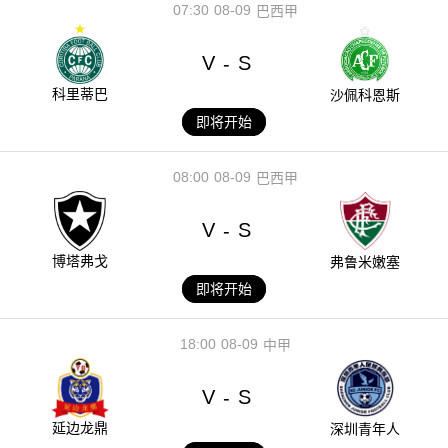
07:30
08-09
巴西甲
V
S
-
科里蒂巴
沙佩科恩斯
即将开始
08:00
08-09
巴西甲
V
S
-
博塔弗戈
弗鲁米嫩塞
即将开始
18:00
08-09
中甲
V
S
-
延边龙鼎
深圳青年人