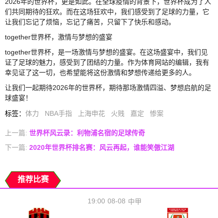
2026年的世界杯，更是如此。在全球疫情的背景下，世界杯成为了人
们共同期待的狂欢。而在这场狂欢中，我们感受到了足球的力量，它
让我们忘记了烦恼，忘记了痛苦，只留下了快乐和感动。
together世界杯，激情与梦想的盛宴
together世界杯，是一场激情与梦想的盛宴。在这场盛宴中，我们见
证了足球的魅力，感受到了团结的力量。作为体育网站的编辑，我有
幸见证了这一切，也希望能将这份激情和梦想传递给更多的人。
让我们一起期待2026年的世界杯，期待那场激情四溢、梦想启航的足
球盛宴！
标签
：
体力
NBA手指
上海申花
火贱
嘉定
惨案
上一篇:
世界杯风云录：利物浦名宿的足球传奇
下一篇:
2020年世界杯排名赛：风云再起，谁能笑傲江湖
推荐比赛
19:00
08-08
中甲