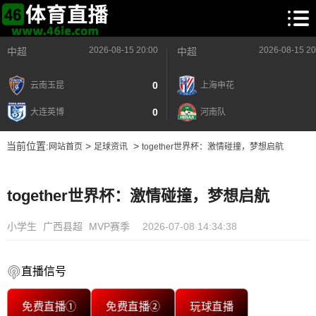
2026-08-15 20:00
2026-08-15 20
中超
中超
0
云南玉昆
上海申花
0
大连英博
河南队
当前位置:
>
>
网站首页
足球资讯
together世界杯：激情碰撞，梦想启航
together世界杯：激情碰撞，梦想启航
小学生
广西县超
MVP赛季
2026-07-08 14:34:38
直播信号
免费直播①
免费直播②
玩球直播