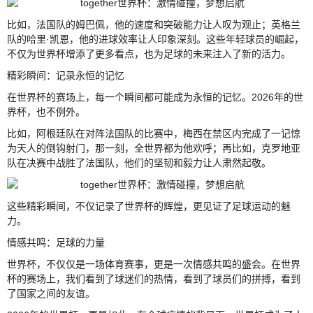
比如，法国队的姆巴佩，他的速度和突破能力让人叹为观止；英格兰
队的哈里·凯恩，他的进球效率让人印象深刻。这些年轻球员的崛起，
不仅为世界杯增添了更多看点，也为足球的未来注入了新的活力。
精彩瞬间：记录永恒的记忆
在世界杯的赛场上，每一个瞬间都可能成为永恒的记忆。2026年的世
界杯，也不例外。
比如，阿根廷队在对阵法国队的比赛中，梅西在禁区内完成了一记惊
为天人的倒钩射门，那一刻，全世界都为他欢呼；再比如，克罗地亚
队在决赛中战胜了法国队，他们的坚韧和毅力让人肃然起敬。
这些精彩瞬间，不仅记录了世界杯的辉煌，更见证了足球运动的魅
力。
情感共鸣：足球的力量
世界杯，不仅仅是一场体育赛事，更是一次情感共鸣的盛会。在世界
杯的赛场上，我们看到了球迷们的热情，看到了球员们的拼搏，看到
了国家之间的友谊。