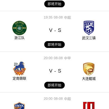
即将开始
19:35
08-08
中超
V
S
-
浙江队
武汉三镇
即将开始
20:00
08-08
中甲
V
S
-
定南赣联
大连鲲城
即将开始
20:00
08-08
中超