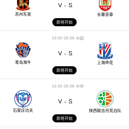
V
S
-
苏州东吴
长春亚泰
即将开始
19:00
08-08
中超
V
S
-
青岛海牛
上海申花
即将开始
19:30
08-08
中甲
V
S
-
石家庄功夫
陕西联合月亮泊队
即将开始