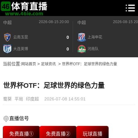
2026-08-15 20:00
2026-08-15 20
中超
中超
0
云南玉昆
上海申花
0
大连英博
河南队
当前位置:
>
>
网站首页
足球资讯
世界杯OTF：足球世界的绿色力量
世界杯OTF：足球世界的绿色力量
蜀葵
平局
印度超
2026-07-08 14:55:01
直播信号
免费直播①
免费直播②
玩球直播