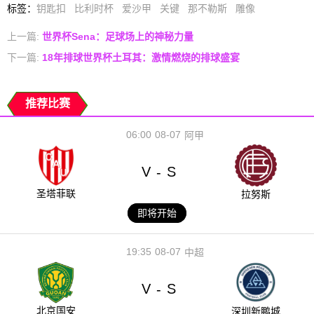
标签
：
钥匙扣
比利时杯
爱沙甲
关键
那不勒斯
雕像
上一篇:
世界杯Sena：足球场上的神秘力量
下一篇:
18年排球世界杯土耳其：激情燃烧的排球盛宴
推荐比赛
06:00
08-07
阿甲
V
S
-
圣塔菲联
拉努斯
即将开始
19:35
08-07
中超
V
S
-
北京国安
深圳新鹏城