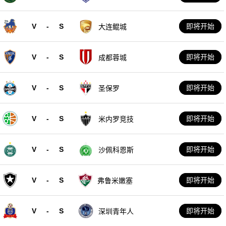
V
-
S
即将开始
大连鲲城
V
-
S
即将开始
成都蓉城
V
-
S
即将开始
圣保罗
V
-
S
即将开始
米内罗竞技
V
-
S
即将开始
沙佩科恩斯
V
-
S
即将开始
弗鲁米嫩塞
V
-
S
即将开始
深圳青年人