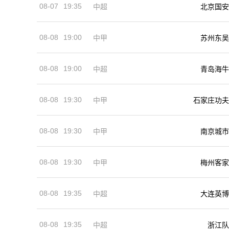
08-07
19:35
中超
北京国安
08-08
19:00
中甲
苏州东吴
08-08
19:00
中超
青岛海牛
08-08
19:30
中甲
石家庄功夫
08-08
19:30
中甲
南京城市
08-08
19:30
中甲
梅州客家
08-08
19:35
中超
大连英博
08-08
19:35
中超
浙江队