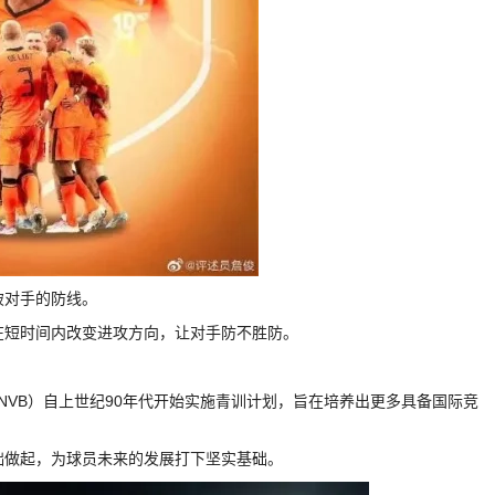
破对手的防线。
够在短时间内改变进攻方向，让对手防不胜防。
NVB）自上世纪90年代开始实施青训计划，旨在培养出更多具备国际竞
基础做起，为球员未来的发展打下坚实基础。