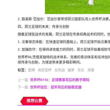
2. 路易斯·范加尔：范加尔曾带领荷兰国家队闯入世界杯决
四、荷兰足球的未来：传承与创新
随着足球技战术的发展，荷兰足球在传承经典战术的同时，
1. 注重球员体能：在快速足球的基础上，荷兰足球开始注
2. 加强防守：在保持进攻能力的同时，荷兰足球开始重视防
世界杯NL凭借其独特的战术体系、完善的青训体系和名帅加
续传承与创新，为球迷带来更多精彩瞬间。
标签
：
昆博
肯尼亚杯
生死战
破梦
乐队
浓眉
上一篇:
世界杯8743：足球赛事背后的数字密码
下一篇:
世界杯冠位：冠军背后的秘密武器
推荐比赛