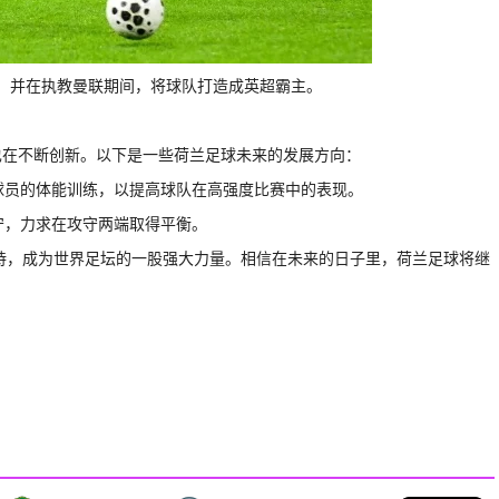
赛，并在执教曼联期间，将球队打造成英超霸主。
也在不断创新。以下是一些荷兰足球未来的发展方向：
重球员的体能训练，以提高球队在高强度比赛中的表现。
守，力求在攻守两端取得平衡。
持，成为世界足坛的一股强大力量。相信在未来的日子里，荷兰足球将继