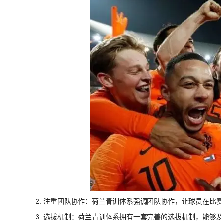
2. 注重团队协作：荷兰青训体系强调团队协作，让球员在比
3. 选拔机制：荷兰青训体系拥有一套完善的选拔机制，能够