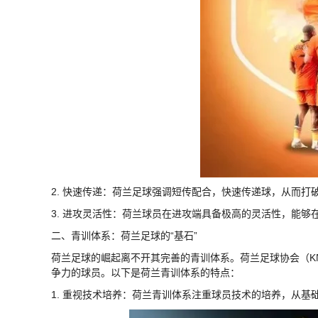
2. 快速传递：荷兰足球强调短传配合，快速传递球，从而打
3. 进攻灵活性：荷兰球员在进攻端具备极高的灵活性，能
二、青训体系：荷兰足球的“基石”
荷兰足球的崛起离不开其完善的青训体系。荷兰足球协会（K
争力的球员。以下是荷兰青训体系的特点：
1. 重视技术培养：荷兰青训体系注重球员技术的培养，从