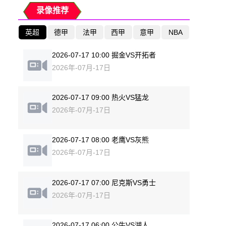
录像推荐
英超
德甲
法甲
西甲
意甲
NBA
2026-07-17 10:00 掘金VS开拓者
2026年-07月-17日
2026-07-17 09:00 热火VS猛龙
2026年-07月-17日
2026-07-17 08:00 老鹰VS灰熊
2026年-07月-17日
2026-07-17 07:00 尼克斯VS勇士
2026年-07月-17日
2026-07-17 06:00 公牛VS湖人