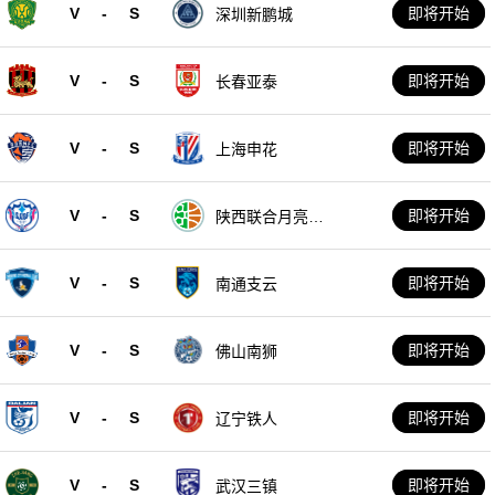
V
-
S
即将开始
深圳新鹏城
V
-
S
即将开始
长春亚泰
V
-
S
即将开始
上海申花
V
-
S
即将开始
陕西联合月亮泊
队
V
-
S
即将开始
南通支云
V
-
S
即将开始
佛山南狮
V
-
S
即将开始
辽宁铁人
V
-
S
即将开始
武汉三镇