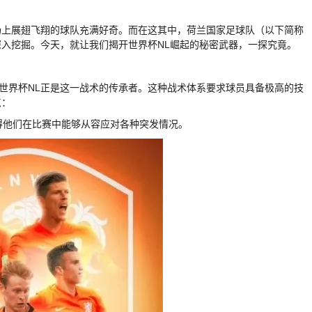
场上展翅飞翔的球队充满好奇。而在这其中，荷兰国家足球队（以下简称
深入挖掘。今天，就让我们揭开世界杯NL崛起的秘密武器，一探究竟。
而世界杯NL正是这一战术的传承者。这种战术体系要求球员具备极高的技
点：
使得他们在比赛中能够从容应对各种突发情况。