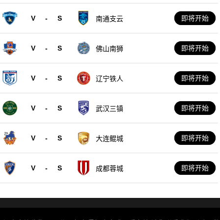
V
-
S
即将开始
南通支云
V
-
S
即将开始
佛山南狮
V
-
S
即将开始
辽宁铁人
V
-
S
即将开始
武汉三镇
V
-
S
即将开始
大连鲲城
V
-
S
即将开始
成都蓉城