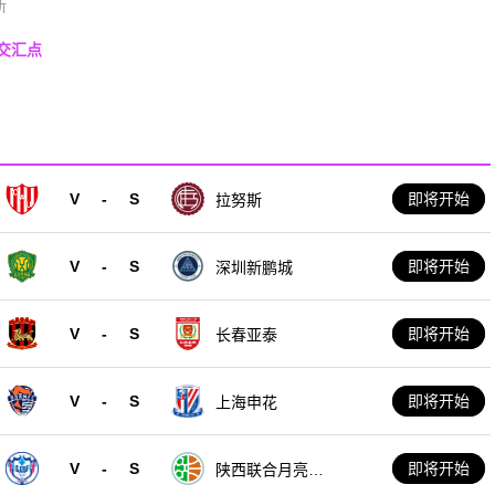
斯
交汇点
V
-
S
即将开始
拉努斯
V
-
S
即将开始
深圳新鹏城
V
-
S
即将开始
长春亚泰
V
-
S
即将开始
上海申花
V
-
S
即将开始
陕西联合月亮泊
队