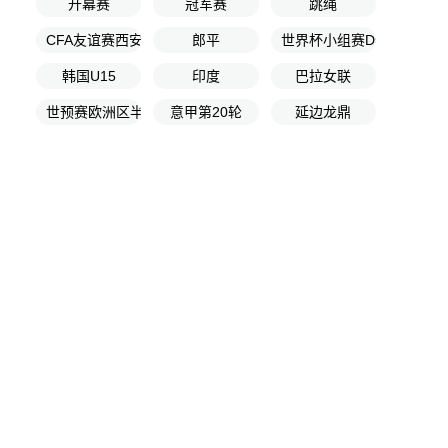
开幕赛
冠军赛
跳绳
CFA友谊赛西安赛
郎平
世界杯小组赛D组第1轮
韩国U15
印度
巴拉女联
世预赛欧洲区半决赛
意甲第20轮
延边龙鼎