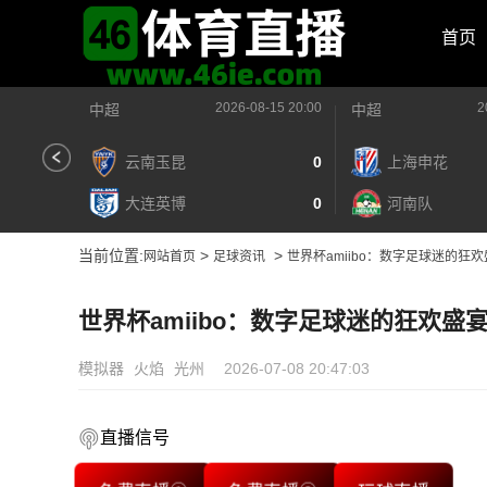
首页
2026-08-15 20:00
2
中超
中超
云南玉昆
0
上海申花
大连英博
0
河南队
当前位置:
>
>
网站首页
足球资讯
世界杯amiibo：数字足球迷的狂
世界杯amiibo：数字足球迷的狂欢盛
模拟器
火焰
光州
2026-07-08 20:47:03
直播信号