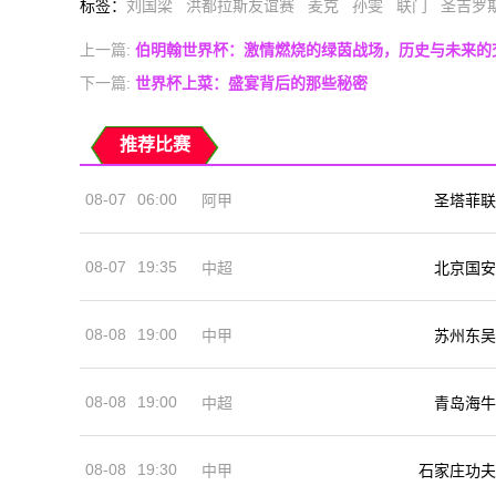
标签
：
刘国梁
洪都拉斯友谊赛
麦克
孙雯
联门
圣吉罗
上一篇:
伯明翰世界杯：激情燃烧的绿茵战场，历史与未来的
下一篇:
世界杯上菜：盛宴背后的那些秘密
推荐比赛
08-07
06:00
阿甲
圣塔菲联
08-07
19:35
中超
北京国安
08-08
19:00
中甲
苏州东吴
08-08
19:00
中超
青岛海牛
08-08
19:30
中甲
石家庄功夫