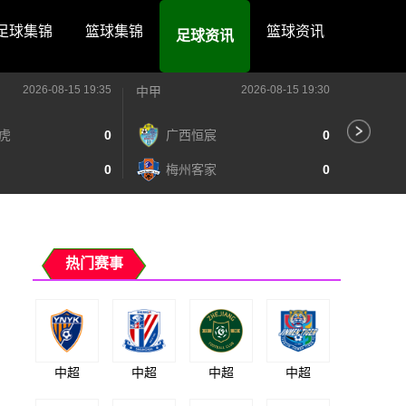
足球集锦
篮球集锦
篮球资讯
足球资讯
2026-08-15 19:35
2026-08-15 19:30
中甲
中甲
虎
0
广西恒宸
0
陕
0
梅州客家
0
长
热门赛事
中超
中超
中超
中超