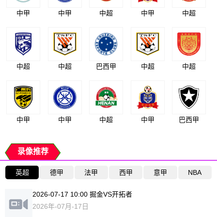
中甲
中甲
中超
中甲
中超
中超
中超
巴西甲
中超
中超
中甲
中甲
中超
中甲
巴西甲
录像推荐
英超
德甲
法甲
西甲
意甲
NBA
2026-07-17 10:00 掘金VS开拓者
2026年-07月-17日