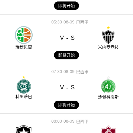
即将开始
05:30
08-09
巴西甲
V
S
-
瑞模贝雷
米内罗竞技
即将开始
07:30
08-09
巴西甲
V
S
-
科里蒂巴
沙佩科恩斯
即将开始
08:00
08-09
巴西甲