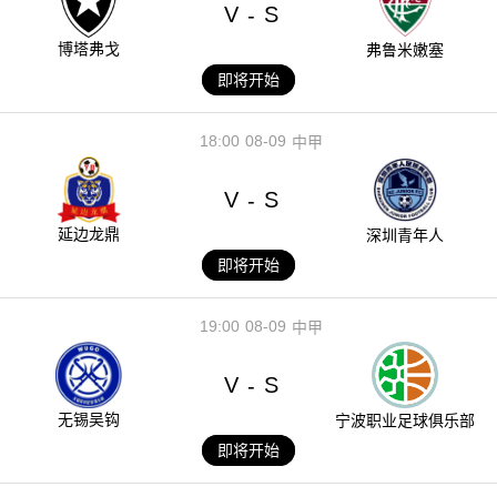
V
S
-
博塔弗戈
弗鲁米嫩塞
即将开始
18:00
08-09
中甲
V
S
-
延边龙鼎
深圳青年人
即将开始
19:00
08-09
中甲
V
S
-
无锡吴钩
宁波职业足球俱乐部
即将开始