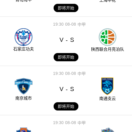
即将开始
19:30
08-08
中甲
V
S
-
石家庄功夫
陕西联合月亮泊队
即将开始
19:30
08-08
中甲
V
S
-
南京城市
南通支云
即将开始
19:30
08-08
中甲