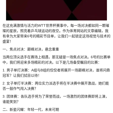
在这充满激情与活力的WTT世界杯赛事中，每一场对决都如同一颗璀
璨的星辰，照亮着乒乓球运动的夜空。作为体育网站的文章编辑，我
有幸为大家带来6号的精彩节目单，让我们一起锁定这场视觉与技术的
盛宴！
一、焦点对决：巅峰对决，悬念重重
当两位顶尖选手在赛场上相遇，那无疑是一场焦点对决。6号的比赛单
中，我们将迎来多场精彩的对决。以下是几场备受瞩目的比赛：
1. 男子单打决赛：A组与B组的佼佼者将展开一场巅峰对决，谁将问鼎
冠军？让我们拭目以待！
2. 女子单打半决赛：两位实力派选手将在半决赛中展开激战，她们能
否一鼓作气闯入决赛？
3. 团体赛：各队选手将为了荣誉而战，一场激烈的团体赛即将上演，
谁能笑到？
二、新星闪耀：年轻一代，未来可期