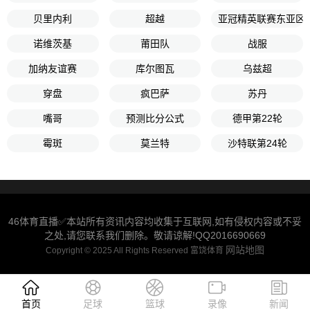
贝里内利
超越
亚冠精英联赛东亚区
诺维茨基
莆田队
战服
加纳友谊赛
库尔图瓦
乌兹超
穿盘
疯巴萨
苏丹
嘴哥
预测比分公式
德甲第22轮
霉斑
莫兰特
沙特联第24轮
46体育直播✅本站所有资讯内容均收集于互联网,如有侵权内容或不妥
之处,请您联系我们删除。敬请谅解!QQ2016690669
网站地图
Copyright © 2025 All Rights Reserved 富饶体育
首页
足球
篮球
录像
新闻