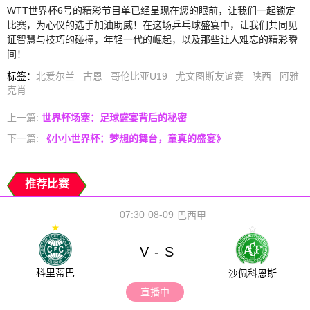
WTT世界杯6号的精彩节目单已经呈现在您的眼前，让我们一起锁定
比赛，为心仪的选手加油助威！在这场乒乓球盛宴中，让我们共同见
证智慧与技巧的碰撞，年轻一代的崛起，以及那些让人难忘的精彩瞬
间！
标签
：
北爱尔兰
古恩
哥伦比亚U19
尤文图斯友谊赛
陕西
阿雅
克肖
上一篇:
世界杯场塞：足球盛宴背后的秘密
下一篇:
《小小世界杯：梦想的舞台，童真的盛宴》
推荐比赛
07:30
08-09
巴西甲
V
S
-
科里蒂巴
沙佩科恩斯
直播中