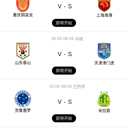
V
S
-
重庆铜梁龙
上海海港
即将开始
20:00
08-09
中超
V
S
-
山东泰山
天津津门虎
即将开始
22:00
08-09
巴西甲
V
S
-
克鲁塞罗
米拉索
即将开始