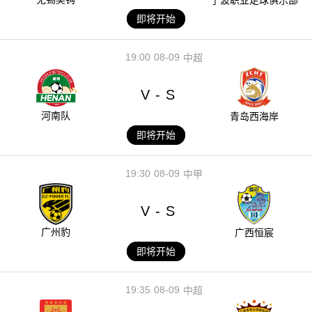
宁波职业足球俱乐部
即将开始
19:00
08-09
中超
V
S
-
河南队
青岛西海岸
即将开始
19:30
08-09
中甲
V
S
-
广州豹
广西恒宸
即将开始
19:35
08-09
中超