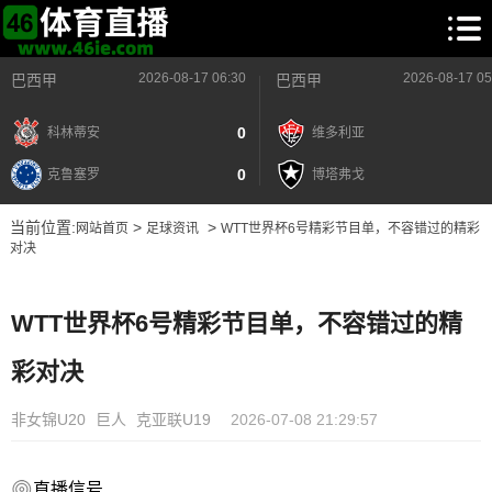
2026-08-17 06:30
2026-08-17 05
巴西甲
巴西甲
0
科林蒂安
维多利亚
0
克鲁塞罗
博塔弗戈
当前位置:
>
>
网站首页
足球资讯
WTT世界杯6号精彩节目单，不容错过的精彩
对决
WTT世界杯6号精彩节目单，不容错过的精
彩对决
非女锦U20
巨人
克亚联U19
2026-07-08 21:29:57
直播信号