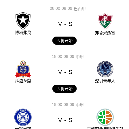
08:00
08-09
巴西甲
V
S
-
博塔弗戈
弗鲁米嫩塞
即将开始
18:00
08-09
中甲
V
S
-
延边龙鼎
深圳青年人
即将开始
19:00
08-09
中甲
V
S
-
无锡吴钩