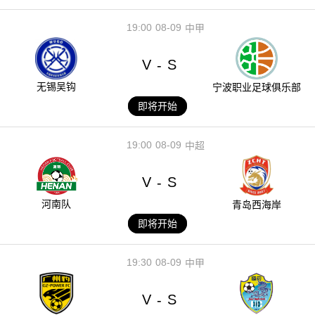
19:00
08-09
中甲
V
S
-
无锡吴钩
宁波职业足球俱乐部
即将开始
19:00
08-09
中超
V
S
-
河南队
青岛西海岸
即将开始
19:30
08-09
中甲
V
S
-