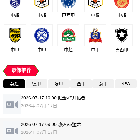
中超
中超
巴西甲
中超
中超
中甲
中甲
中超
中甲
巴西甲
录像推荐
英超
德甲
法甲
西甲
意甲
NBA
2026-07-17 10:00 掘金VS开拓者
2026年-07月-17日
2026-07-17 09:00 热火VS猛龙
2026年-07月-17日