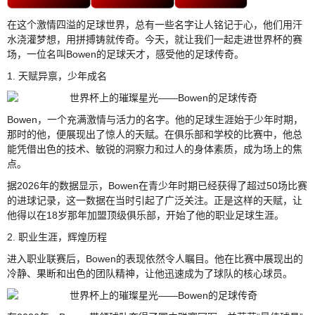
在这个激情四溢的足球世界，总有一些名字让人铭记于心，他们用汗
水浇灌梦想，用拼搏铸就传奇。今天，就让我们一起走进世界杯的赛
场，一位名叫Bowen的足球天才，感受他的足球传奇。
1. 天赋异禀，少年成名
Bowen，一个充满激情与活力的名字。他的足球生涯始于少年时期，
那时的他，便展现出了惊人的天赋。在俱乐部和学校的比赛中，他总
能凭借出色的技术、敏锐的洞察力和过人的身体素质，成为场上的焦
点。
据2026年的数据显示，Bowen在青少年时期已经获得了超过50场比赛
的进球记录，这一数据在当时引起了广泛关注。正是这样的天赋，让
他得以在18岁那年加盟顶级俱乐部，开始了他的职业足球生涯。
2. 职业生涯，辉煌历程
进入职业联赛后，Bowen的表现依然令人瞩目。他在比赛中展现出的
冷静、果断和出色的团队精神，让他迅速成为了球队的核心球员。