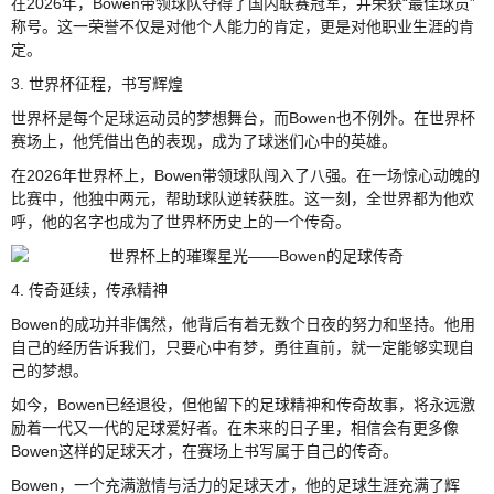
在2026年，Bowen带领球队夺得了国内联赛冠军，并荣获“最佳球员”
称号。这一荣誉不仅是对他个人能力的肯定，更是对他职业生涯的肯
定。
3. 世界杯征程，书写辉煌
世界杯是每个足球运动员的梦想舞台，而Bowen也不例外。在世界杯
赛场上，他凭借出色的表现，成为了球迷们心中的英雄。
在2026年世界杯上，Bowen带领球队闯入了八强。在一场惊心动魄的
比赛中，他独中两元，帮助球队逆转获胜。这一刻，全世界都为他欢
呼，他的名字也成为了世界杯历史上的一个传奇。
4. 传奇延续，传承精神
Bowen的成功并非偶然，他背后有着无数个日夜的努力和坚持。他用
自己的经历告诉我们，只要心中有梦，勇往直前，就一定能够实现自
己的梦想。
如今，Bowen已经退役，但他留下的足球精神和传奇故事，将永远激
励着一代又一代的足球爱好者。在未来的日子里，相信会有更多像
Bowen这样的足球天才，在赛场上书写属于自己的传奇。
Bowen，一个充满激情与活力的足球天才，他的足球生涯充满了辉