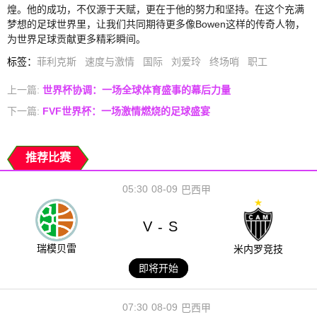
煌。他的成功，不仅源于天赋，更在于他的努力和坚持。在这个充满
梦想的足球世界里，让我们共同期待更多像Bowen这样的传奇人物，
为世界足球贡献更多精彩瞬间。
标签
：
菲利克斯
速度与激情
国际
刘爱玲
终场哨
职工
上一篇:
世界杯协调：一场全球体育盛事的幕后力量
下一篇:
FVF世界杯：一场激情燃烧的足球盛宴
推荐比赛
05:30
08-09
巴西甲
V
S
-
瑞模贝雷
米内罗竞技
即将开始
07:30
08-09
巴西甲