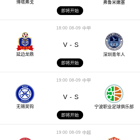
博塔弗戈
弗鲁米嫩塞
即将开始
18:00
08-09
中甲
V
S
-
延边龙鼎
深圳青年人
即将开始
19:00
08-09
中甲
V
S
-
无锡吴钩
宁波职业足球俱乐部
即将开始
19:00
08-09
中超