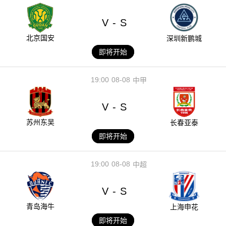
V
S
-
北京国安
深圳新鹏城
即将开始
19:00
08-08
中甲
V
S
-
苏州东吴
长春亚泰
即将开始
19:00
08-08
中超
V
S
-
青岛海牛
上海申花
即将开始