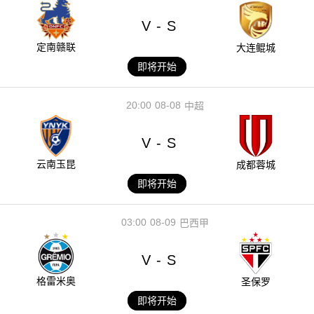
V
S
-
定南赣联
大连鲲城
即将开始
20:00
08-08
中超
V
S
-
云南玉昆
成都蓉城
即将开始
03:00
08-09
巴西甲
V
S
-
格雷米奥
圣保罗
即将开始