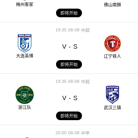
梅州客家
佛山南狮
即将开始
19:35
08-08
中超
V
S
-
大连英博
辽宁铁人
即将开始
19:35
08-08
中超
V
S
-
浙江队
武汉三镇
即将开始
20:00
08-08
中甲