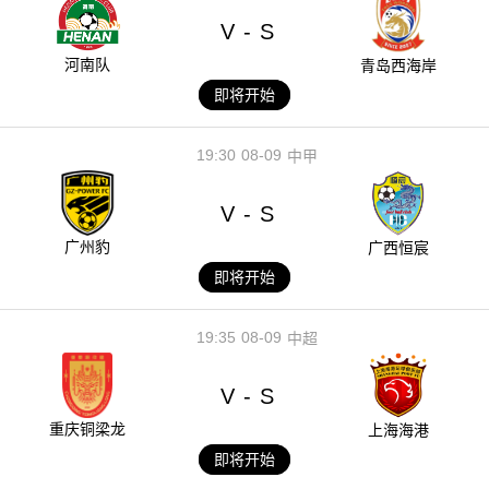
V
S
-
河南队
青岛西海岸
即将开始
19:30
08-09
中甲
V
S
-
广州豹
广西恒宸
即将开始
19:35
08-09
中超
V
S
-
重庆铜梁龙
上海海港
即将开始