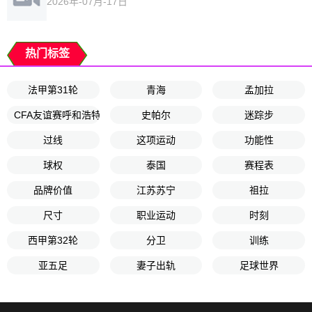
2026年-07月-17日
热门标签
法甲第31轮
青海
孟加拉
CFA友谊赛呼和浩特赛第2轮
史帕尔
迷踪步
过线
这项运动
功能性
球权
泰国
赛程表
品牌价值
江苏苏宁
祖拉
尺寸
职业运动
时刻
西甲第32轮
分卫
训练
亚五足
妻子出轨
足球世界