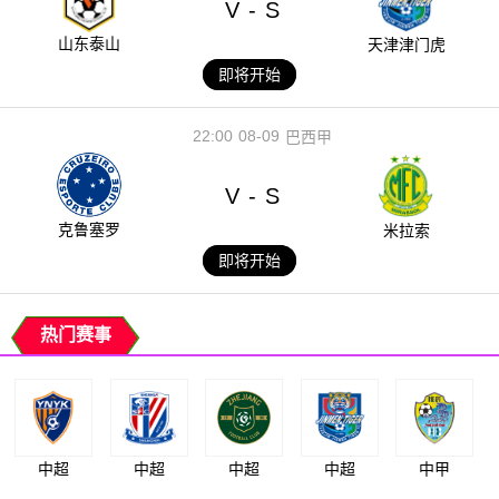
V
S
-
山东泰山
天津津门虎
即将开始
22:00
08-09
巴西甲
V
S
-
克鲁塞罗
米拉索
即将开始
热门赛事
中超
中超
中超
中超
中甲