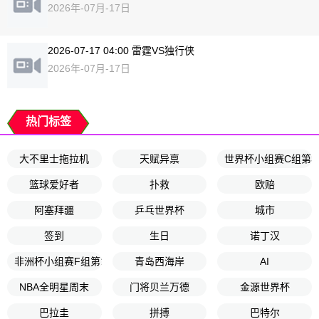
2026年-07月-17日
2026-07-17 04:00 雷霆VS独行侠
2026年-07月-17日
热门标签
大不里士拖拉机
天赋异禀
世界杯小组赛C组第3
篮球爱好者
扑救
欧赔
阿塞拜疆
乒乓世界杯
城市
签到
生日
诺丁汉
非洲杯小组赛F组第1轮
青岛西海岸
AI
NBA全明星周末
门将贝兰万德
金源世界杯
巴拉圭
拼搏
巴特尔