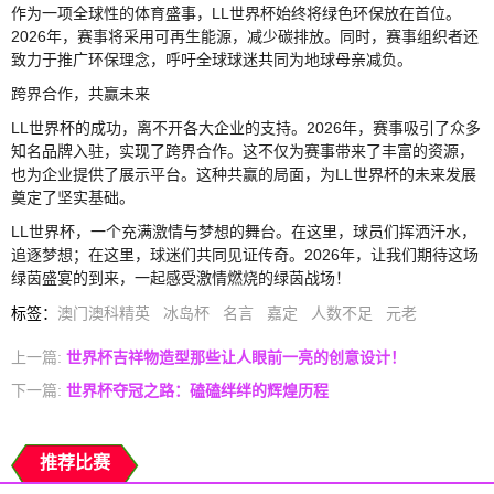
作为一项全球性的体育盛事，LL世界杯始终将绿色环保放在首位。
2026年，赛事将采用可再生能源，减少碳排放。同时，赛事组织者还
致力于推广环保理念，呼吁全球球迷共同为地球母亲减负。
跨界合作，共赢未来
LL世界杯的成功，离不开各大企业的支持。2026年，赛事吸引了众多
知名品牌入驻，实现了跨界合作。这不仅为赛事带来了丰富的资源，
也为企业提供了展示平台。这种共赢的局面，为LL世界杯的未来发展
奠定了坚实基础。
LL世界杯，一个充满激情与梦想的舞台。在这里，球员们挥洒汗水，
追逐梦想；在这里，球迷们共同见证传奇。2026年，让我们期待这场
绿茵盛宴的到来，一起感受激情燃烧的绿茵战场！
标签
：
澳门澳科精英
冰岛杯
名言
嘉定
人数不足
元老
上一篇:
世界杯吉祥物造型那些让人眼前一亮的创意设计！
下一篇:
世界杯夺冠之路：磕磕绊绊的辉煌历程
推荐比赛