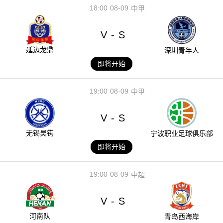
18:00
08-09
中甲
V
S
-
延边龙鼎
深圳青年人
即将开始
19:00
08-09
中甲
V
S
-
无锡吴钩
宁波职业足球俱乐部
即将开始
19:00
08-09
中超
V
S
-
河南队
青岛西海岸