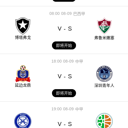
08:00
08-09
巴西甲
V
S
-
博塔弗戈
弗鲁米嫩塞
即将开始
18:00
08-09
中甲
V
S
-
延边龙鼎
深圳青年人
即将开始
19:00
08-09
中甲
V
S
-