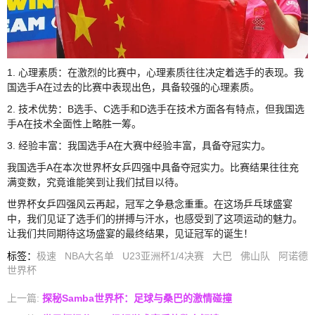
1. 心理素质：在激烈的比赛中，心理素质往往决定着选手的表现。我
国选手A在过去的比赛中表现出色，具备较强的心理素质。
2. 技术优势：B选手、C选手和D选手在技术方面各有特点，但我国选
手A在技术全面性上略胜一筹。
3. 经验丰富：我国选手A在大赛中经验丰富，具备夺冠实力。
我国选手A在本次世界杯女乒四强中具备夺冠实力。比赛结果往往充
满变数，究竟谁能笑到让我们拭目以待。
世界杯女乒四强风云再起，冠军之争悬念重重。在这场乒乓球盛宴
中，我们见证了选手们的拼搏与汗水，也感受到了这项运动的魅力。
让我们共同期待这场盛宴的最终结果，见证冠军的诞生！
标签
：
极速
NBA大名单
U23亚洲杯1/4决赛
大巴
佛山队
阿诺德
世界杯
上一篇:
探秘Samba世界杯：足球与桑巴的激情碰撞