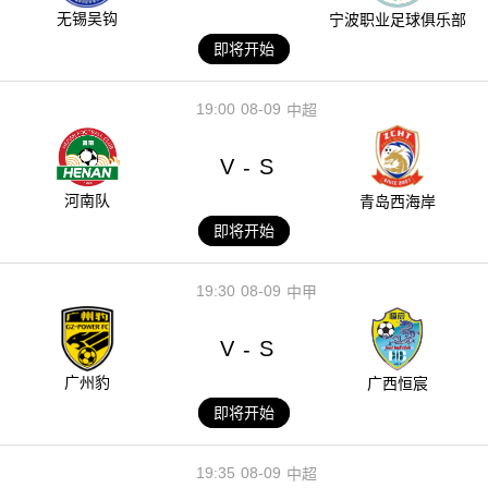
无锡吴钩
宁波职业足球俱乐部
即将开始
19:00
08-09
中超
V
S
-
河南队
青岛西海岸
即将开始
19:30
08-09
中甲
V
S
-
广州豹
广西恒宸
即将开始
19:35
08-09
中超