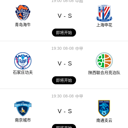
19:00
08-08
中超
V
S
-
青岛海牛
上海申花
即将开始
19:30
08-08
中甲
V
S
-
石家庄功夫
陕西联合月亮泊队
即将开始
19:30
08-08
中甲
V
S
-
南京城市
南通支云
即将开始