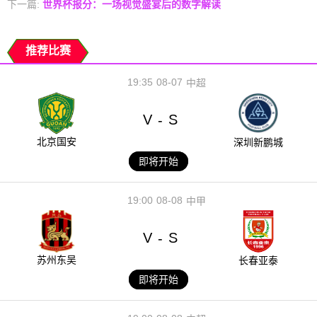
下一篇:
世界杯报分：一场视觉盛宴后的数字解读
推荐比赛
19:35
08-07
中超
V
S
-
北京国安
深圳新鹏城
即将开始
19:00
08-08
中甲
V
S
-
苏州东吴
长春亚泰
即将开始