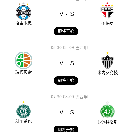
V
S
-
格雷米奥
圣保罗
即将开始
05:30
08-09
巴西甲
V
S
-
瑞模贝雷
米内罗竞技
即将开始
07:30
08-09
巴西甲
V
S
-
科里蒂巴
沙佩科恩斯
即将开始