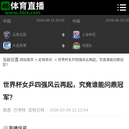
2026-08-15 20:00
2026-08-15 20
中超
中超
0
云南玉昆
上海申花
0
大连英博
河南队
当前位置:
>
>
网站首页
足球资讯
世界杯女乒四强风云再起，究竟谁能问鼎冠
军？
世界杯女乒四强风云再起，究竟谁能问鼎冠
军？
佩恩
巴考特
亚特兰特
2026-07-09 21:12:54
直播信号