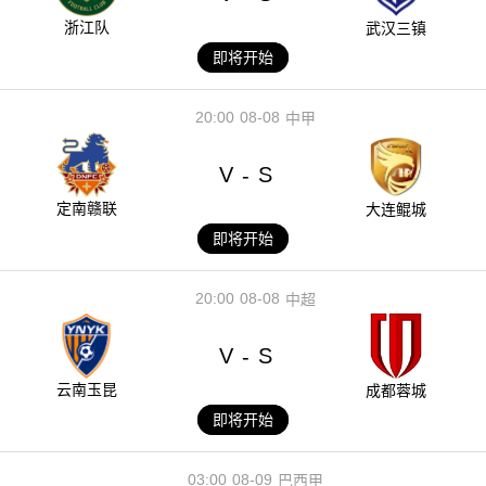
浙江队
武汉三镇
即将开始
20:00
08-08
中甲
V
S
-
定南赣联
大连鲲城
即将开始
20:00
08-08
中超
V
S
-
云南玉昆
成都蓉城
即将开始
03:00
08-09
巴西甲