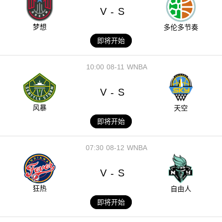
V
S
-
梦想
多伦多节奏
即将开始
10:00
08-11
WNBA
V
S
-
风暴
天空
即将开始
07:30
08-12
WNBA
V
S
-
狂热
自由人
即将开始