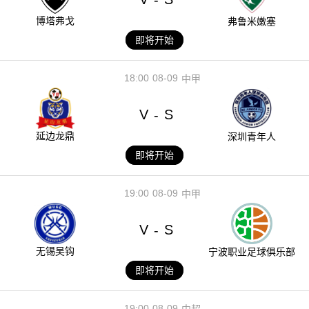
博塔弗戈
弗鲁米嫩塞
即将开始
18:00
08-09
中甲
V
S
-
延边龙鼎
深圳青年人
即将开始
19:00
08-09
中甲
V
S
-
无锡吴钩
宁波职业足球俱乐部
即将开始
19:00
08-09
中超