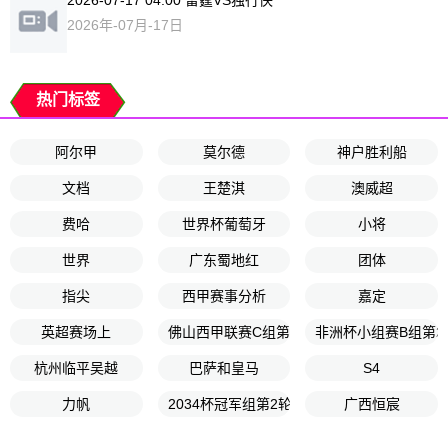
2026-07-17 04:00 雷霆VS独行侠
2026年-07月-17日
热门标签
阿尔甲
莫尔德
神户胜利船
文档
王楚淇
澳威超
费哈
世界杯葡萄牙
小将
世界
广东蜀地红
团体
指尖
西甲赛事分析
嘉定
英超赛场上
佛山西甲联赛C组第1轮
非洲杯小组赛B组第2
杭州临平吴越
巴萨和皇马
S4
力帆
2034杯冠军组第2轮
广西恒宸