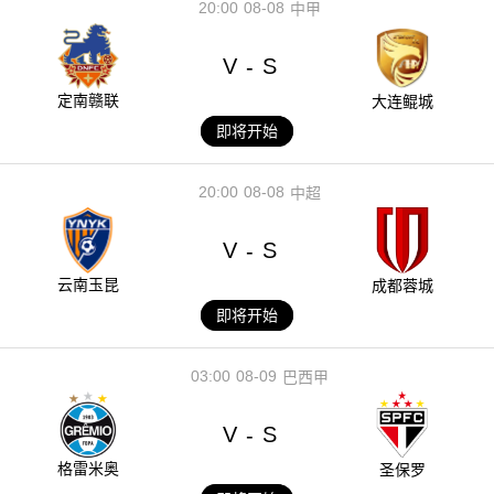
20:00
08-08
中甲
V
S
-
定南赣联
大连鲲城
即将开始
20:00
08-08
中超
V
S
-
云南玉昆
成都蓉城
即将开始
03:00
08-09
巴西甲
V
S
-
格雷米奥
圣保罗