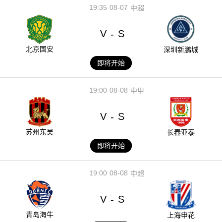
19:35
08-07
中超
V
S
-
北京国安
深圳新鹏城
即将开始
19:00
08-08
中甲
V
S
-
苏州东吴
长春亚泰
即将开始
19:00
08-08
中超
V
S
-
青岛海牛
上海申花