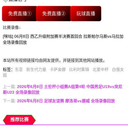
免费直播①
免费直播②
玩球直播
比赛录像↓
[咪咕] 06月8日 西乙升级附加赛半决赛首回合 拉斯帕尔马斯vs马拉加
全场录像回放
本站所有视频链接均由网友提供，并链接到其他网站播放。
标签
：
东亚
新生代力量
卡萨金娜
比利时集锦
北爱中杯
白俄女
超
上一篇:
2026年6月8日 土伦杯小组赛A组第4轮 中国男足U19vs突尼
斯U23 全场录像回放
下一篇:
2026年6月8日 足球友谊赛 摩洛哥vs挪威 全场录像回放
推荐比赛