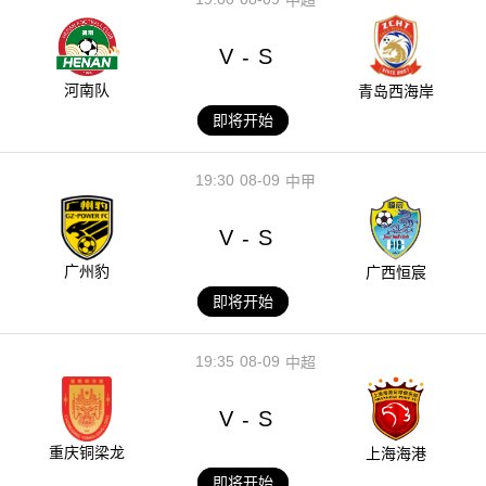
V
S
-
河南队
青岛西海岸
即将开始
19:30
08-09
中甲
V
S
-
广州豹
广西恒宸
即将开始
19:35
08-09
中超
V
S
-
重庆铜梁龙
上海海港
即将开始