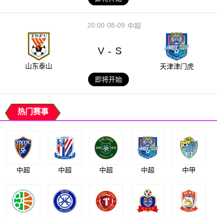
20:00
08-09
中超
V
S
-
山东泰山
天津津门虎
即将开始
热门赛事
中超
中超
中超
中超
中甲