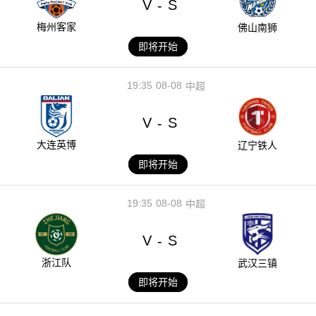
V
S
-
梅州客家
佛山南狮
即将开始
19:35
08-08
中超
V
S
-
大连英博
辽宁铁人
即将开始
19:35
08-08
中超
V
S
-
浙江队
武汉三镇
即将开始