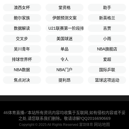
澳西女杯
堂资格
助手
鲍尔家族
伊朗预测文案
新英格兰
数据解读
U21联赛第一阶段排位赛1第2轮
吉贾
交叉步
美国球迷
小雨
吴川青年
单品
NBA旗舰店
排球世界杯
令人
爱超
NBA数据
NBA门户
国际乒联
焦点对决
提利昂
篮球这项运动
46体育直播✅本站所有资讯内容均收集于互联网,如有侵权内容或不妥
之处,请您联系我们删除。敬请谅解!QQ2016690669
网站地图
Copyright © 2025 All Rights Reserved 富饶体育