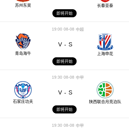
苏州东吴
长春亚泰
即将开始
19:00
08-08
中超
V
S
-
青岛海牛
上海申花
即将开始
19:30
08-08
中甲
V
S
-
石家庄功夫
陕西联合月亮泊队
即将开始
19:30
08-08
中甲