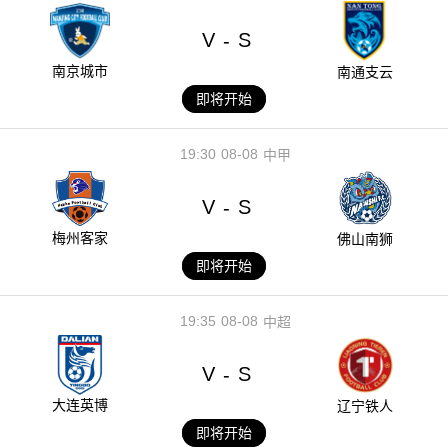
V
S
-
南京城市
南通支云
即将开始
19:30
08-08
中甲
V
S
-
梅州客家
佛山南狮
即将开始
19:35
08-08
中超
V
S
-
大连英博
辽宁铁人
即将开始