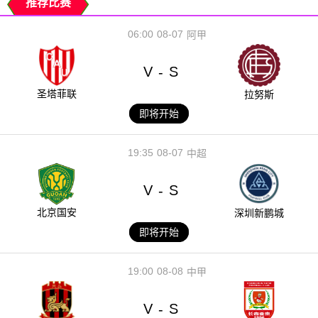
推荐比赛
06:00
08-07
阿甲
V
S
-
圣塔菲联
拉努斯
即将开始
19:35
08-07
中超
V
S
-
北京国安
深圳新鹏城
即将开始
19:00
08-08
中甲
V
S
-