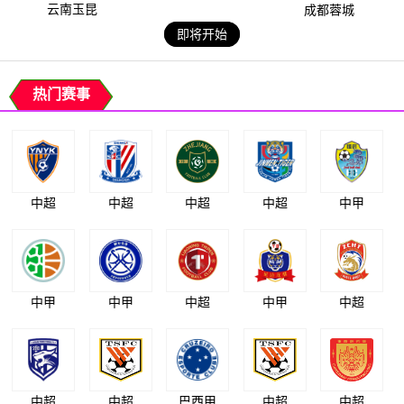
云南玉昆
成都蓉城
即将开始
热门赛事
中超
中超
中超
中超
中甲
中甲
中甲
中超
中甲
中超
中超
中超
巴西甲
中超
中超