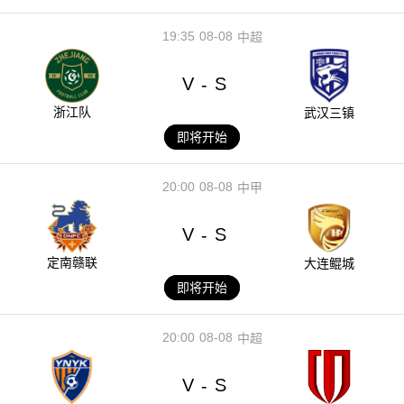
19:35
08-08
中超
V
S
-
浙江队
武汉三镇
即将开始
20:00
08-08
中甲
V
S
-
定南赣联
大连鲲城
即将开始
20:00
08-08
中超
V
S
-