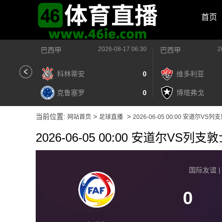
首页
2026-08-17 06:30
2
巴西甲
巴西甲
科林蒂安
0
维多利亚
克鲁塞罗
0
博塔弗戈
当前位置:
>
>
网站首页
足球直播
2026-06-05 00:00 安道尔VS
2026-06-05 00:00 安道尔VS列支
国际友谊 | 2
0