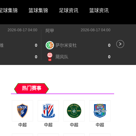
足球集锦
篮球集锦
足球资讯
篮球资讯
2026-08-17 04:00
2026-08-17 04:00
阿甲
阿甲
维
0
萨尔米安杜
0
河
0
飓风队
0
阿
热门赛事
中超
中超
中超
中超