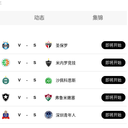
生
动态
集锦
V
-
S
即将开始
圣保罗
V
-
S
即将开始
米内罗竞技
V
-
S
即将开始
沙佩科恩斯
V
-
S
即将开始
弗鲁米嫩塞
V
-
S
即将开始
深圳青年人