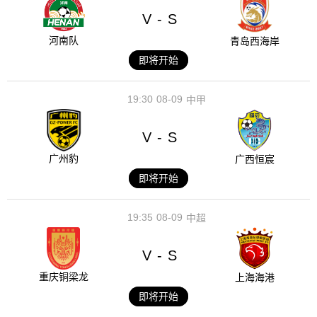
V
S
-
河南队
青岛西海岸
即将开始
19:30
08-09
中甲
V
S
-
广州豹
广西恒宸
即将开始
19:35
08-09
中超
V
S
-
重庆铜梁龙
上海海港
即将开始