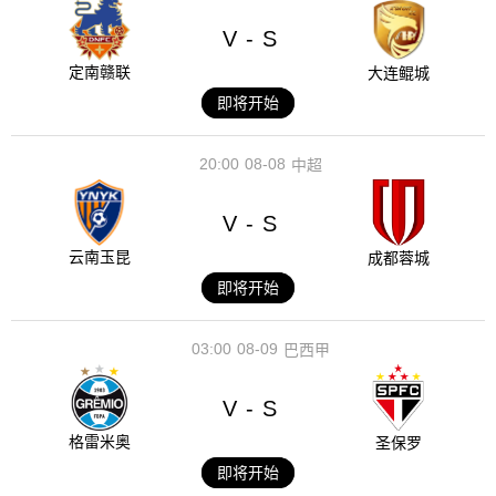
V
S
-
定南赣联
大连鲲城
即将开始
20:00
08-08
中超
V
S
-
云南玉昆
成都蓉城
即将开始
03:00
08-09
巴西甲
V
S
-
格雷米奥
圣保罗
即将开始