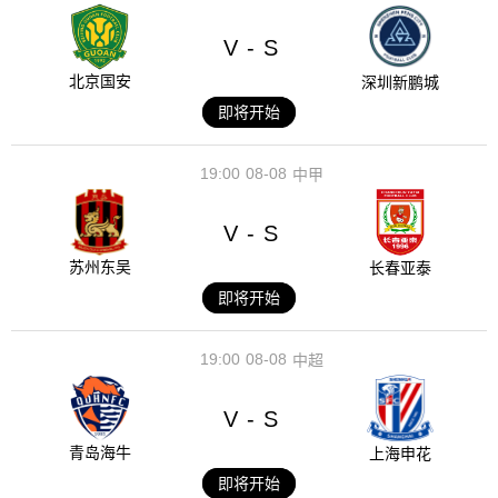
V
S
-
北京国安
深圳新鹏城
即将开始
19:00
08-08
中甲
V
S
-
苏州东吴
长春亚泰
即将开始
19:00
08-08
中超
V
S
-
青岛海牛
上海申花
即将开始