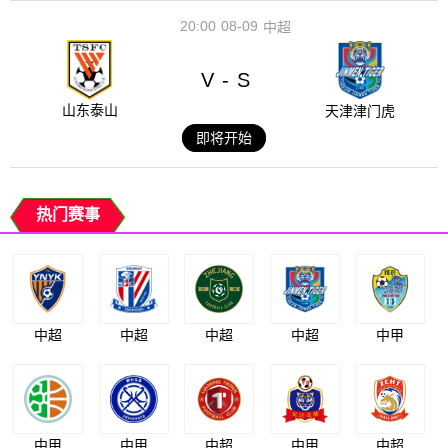
20:00
08-09
中超
V
S
-
山东泰山
天津津门虎
即将开始
热门赛事
中超
中超
中超
中超
中甲
中甲
中甲
中超
中甲
中超