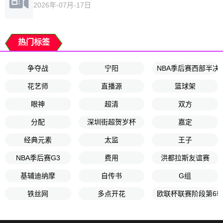
2026年-07月-17日
热门标签
争夺战
宁阳
NBA季后赛西部半决
花艺师
直播源
篮球架
眼神
超清
双方
分配
深圳街超贺岁杯
嘉定
经典元素
太监
王子
NBA季后赛G3
费用
洪都拉斯友谊赛
基辅迪纳摩
自传书
G组
铁丝网
多点开花
欧联杯联赛阶段第6