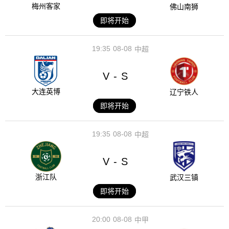
梅州客家
佛山南狮
即将开始
19:35
08-08
中超
V
S
-
大连英博
辽宁铁人
即将开始
19:35
08-08
中超
V
S
-
浙江队
武汉三镇
即将开始
20:00
08-08
中甲