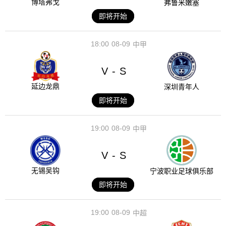
博塔弗戈
弗鲁米嫩塞
即将开始
18:00
08-09
中甲
V
S
-
延边龙鼎
深圳青年人
即将开始
19:00
08-09
中甲
V
S
-
无锡吴钩
宁波职业足球俱乐部
即将开始
19:00
08-09
中超