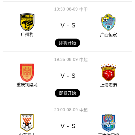
19:30
08-09
中甲
V
S
-
广州豹
广西恒宸
即将开始
19:35
08-09
中超
V
S
-
重庆铜梁龙
上海海港
即将开始
20:00
08-09
中超
V
S
-