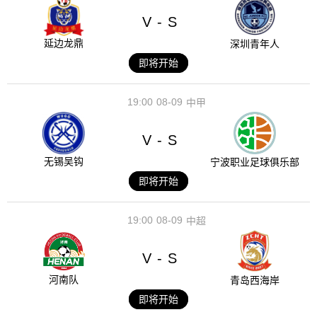
V
S
-
延边龙鼎
深圳青年人
即将开始
19:00
08-09
中甲
V
S
-
无锡吴钩
宁波职业足球俱乐部
即将开始
19:00
08-09
中超
V
S
-
河南队
青岛西海岸
即将开始