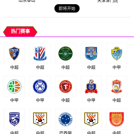
山东泰山
天津津门虎
即将开始
热门赛事
中超
中超
中超
中超
中甲
中甲
中甲
中超
中甲
中超
中超
中超
巴西甲
中超
中超