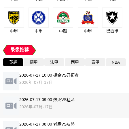
中甲
中甲
中超
中甲
巴西甲
录像推荐
英超
德甲
法甲
西甲
意甲
NBA
2026-07-17 10:00 掘金VS开拓者
2026年-07月-17日
2026-07-17 09:00 热火VS猛龙
2026年-07月-17日
2026-07-17 08:00 老鹰VS灰熊