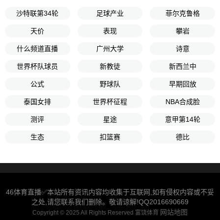
沙特联第34轮
足球产业
菲尔克鲁格
天价
表现
攀岩
什么频道直播
广州大学
诗意
世界杯队球员
新教徒
新西兰中
公式
野球队
早期回放
泰国女排
世界杯征程
NBA合成脸
测评
星途
意甲第14轮
生态
扣篮赛
德比
46体育直播✅本站所有资讯内容均收集于互联网,如有侵权内容或不妥
之处,请您联系我们删除。敬请谅解!QQ2016690669
网站地图
Copyright © 2025 All Rights Reserved 富饶体育