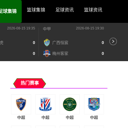
篮球集锦
足球资讯
篮球资讯
足球集锦
2026-08-15 19:35
2026-08-15 19:30
中甲
中甲
虎
0
广西恒宸
0
陕
0
梅州客家
0
长
热门赛事
中超
中超
中超
中超