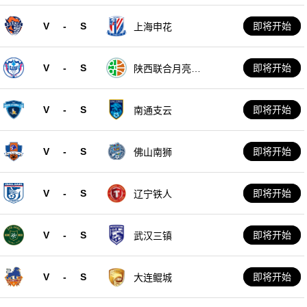
V
-
S
即将开始
上海申花
V
-
S
即将开始
陕西联合月亮泊
队
V
-
S
即将开始
南通支云
V
-
S
即将开始
佛山南狮
V
-
S
即将开始
辽宁铁人
V
-
S
即将开始
武汉三镇
V
-
S
即将开始
大连鲲城