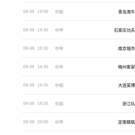
08-08
19:00
中超
青岛海牛
08-08
19:30
中甲
石家庄功夫
08-08
19:30
中甲
南京城市
08-08
19:30
中甲
梅州客家
08-08
19:35
中超
大连英博
08-08
19:35
中超
浙江队
08-08
20:00
中甲
定南赣联