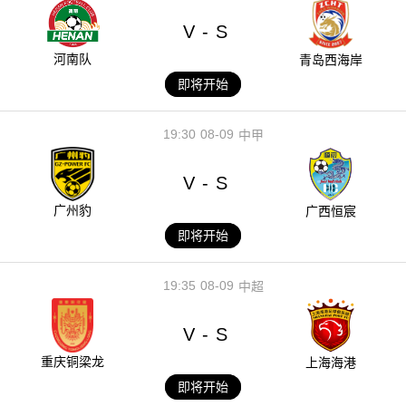
V
S
-
河南队
青岛西海岸
即将开始
19:30
08-09
中甲
V
S
-
广州豹
广西恒宸
即将开始
19:35
08-09
中超
V
S
-
重庆铜梁龙
上海海港
即将开始