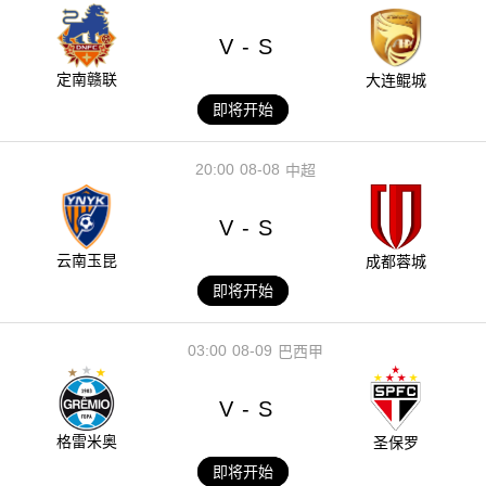
V
S
-
定南赣联
大连鲲城
即将开始
20:00
08-08
中超
V
S
-
云南玉昆
成都蓉城
即将开始
03:00
08-09
巴西甲
V
S
-
格雷米奥
圣保罗
即将开始