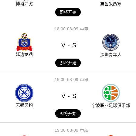
博塔弗戈
弗鲁米嫩塞
即将开始
18:00
08-09
中甲
V
S
-
延边龙鼎
深圳青年人
即将开始
19:00
08-09
中甲
V
S
-
无锡吴钩
宁波职业足球俱乐部
即将开始
19:00
08-09
中超