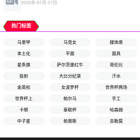
2026年-07月-17日
热门标签
马里甲
马竞女
媒体席
本土化
平面
面具
星条旗
萨尔茨堡红牛
哥伦比
投射
大比分纪录
汗水
金英权
女波罗杯
世界杯两场
世界杯上
帕尔马
手工
卡顿
泰联杯
哈森姆
中子星
帕普斯
吉勒莫