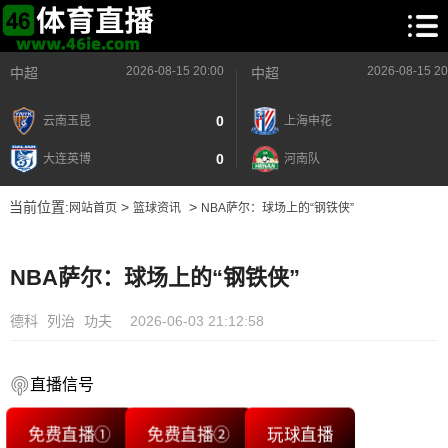
2026-08-15 20:00
2026-08-15 20
中超
中超
0
云南玉昆
上海申花
0
大连英博
河南队
当前位置:
>
>
网站首页
篮球资讯
NBA萨尔：球场上的“钢铁侠”
NBA萨尔：球场上的“钢铁侠”
德科
列治
功夫
2026-06-03 21:12:58
直播信号
免费直播①
免费直播②
玩球直播