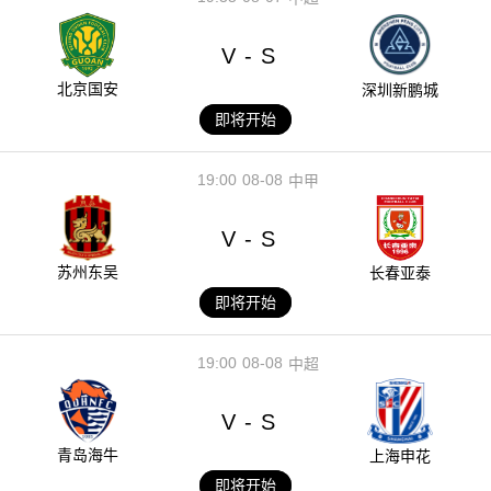
V
S
-
北京国安
深圳新鹏城
即将开始
19:00
08-08
中甲
V
S
-
苏州东吴
长春亚泰
即将开始
19:00
08-08
中超
V
S
-
青岛海牛
上海申花
即将开始