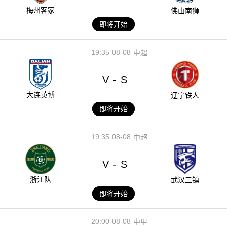
梅州客家
佛山南狮
即将开始
19:35
08-08
中超
V
S
-
大连英博
辽宁铁人
即将开始
19:35
08-08
中超
V
S
-
浙江队
武汉三镇
即将开始
20:00
08-08
中甲