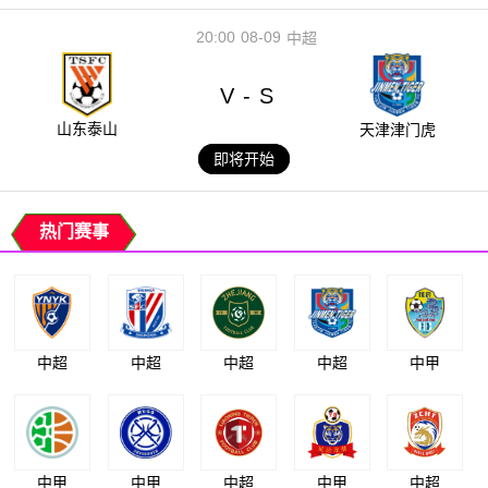
20:00
08-09
中超
V
S
-
山东泰山
天津津门虎
即将开始
热门赛事
中超
中超
中超
中超
中甲
中甲
中甲
中超
中甲
中超