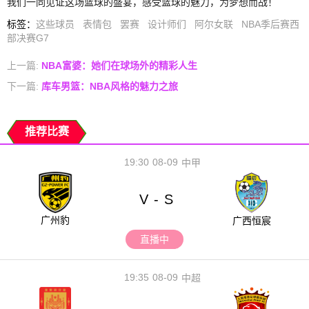
我们一同见证这场篮球的盛宴，感受篮球的魅力，为梦想而战！
标签
：
这些球员
表情包
罢赛
设计师们
阿尔女联
NBA季后赛西
部决赛G7
上一篇:
NBA富婆：她们在球场外的精彩人生
下一篇:
库车男篮：NBA风格的魅力之旅
推荐比赛
19:30
08-09
中甲
V
S
-
广州豹
广西恒宸
直播中
19:35
08-09
中超