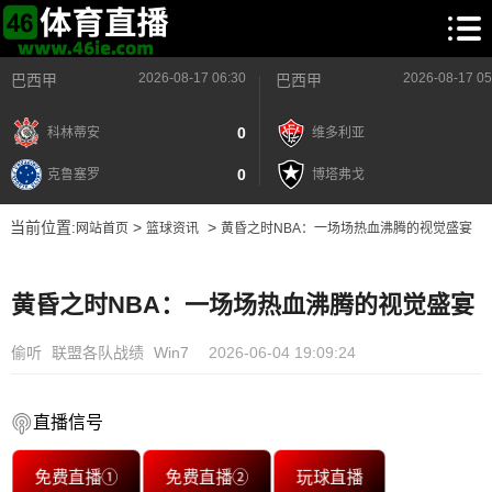
2026-08-17 06:30
2026-08-17 05
巴西甲
巴西甲
0
科林蒂安
维多利亚
0
克鲁塞罗
博塔弗戈
当前位置:
>
>
网站首页
篮球资讯
黄昏之时NBA：一场场热血沸腾的视觉盛宴
黄昏之时NBA：一场场热血沸腾的视觉盛宴
偷听
联盟各队战绩
Win7
2026-06-04 19:09:24
直播信号
免费直播①
免费直播②
玩球直播