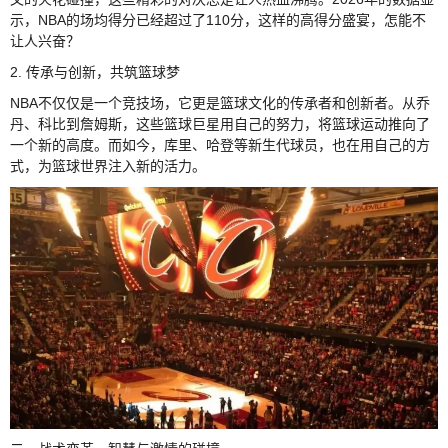
示，NBA的场均得分已经超过了110分，这样的高得分盛宴，怎能不
让人兴奋？
2. 传承与创新，共筑篮球梦
NBA不仅仅是一个竞技场，它更是篮球文化的传承者和创新者。从乔
丹、科比到詹姆斯，这些篮球巨星用自己的努力，将篮球运动推向了
一个新的高度。而如今，库里、哈登等新生代球员，也在用自己的方
式，为篮球世界注入新的活力。