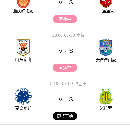
V
S
-
重庆铜梁龙
上海海港
直播中
20:00
08-09
中超
V
S
-
山东泰山
天津津门虎
直播中
22:00
08-09
巴西甲
V
S
-
克鲁塞罗
米拉索
即将开始