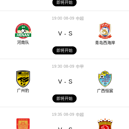
即将开始
19:00
08-09
中超
V
S
-
河南队
青岛西海岸
即将开始
19:30
08-09
中甲
V
S
-
广州豹
广西恒宸
即将开始
19:35
08-09
中超