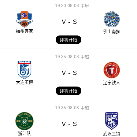
19:30
08-08
中甲
V
S
-
梅州客家
佛山南狮
即将开始
19:35
08-08
中超
V
S
-
大连英博
辽宁铁人
即将开始
19:35
08-08
中超
V
S
-
浙江队
武汉三镇