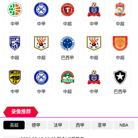
中甲
中甲
中超
中甲
中超
中超
中超
巴西甲
中超
中超
中甲
中甲
中超
中甲
巴西甲
录像推荐
英超
德甲
法甲
西甲
意甲
NBA