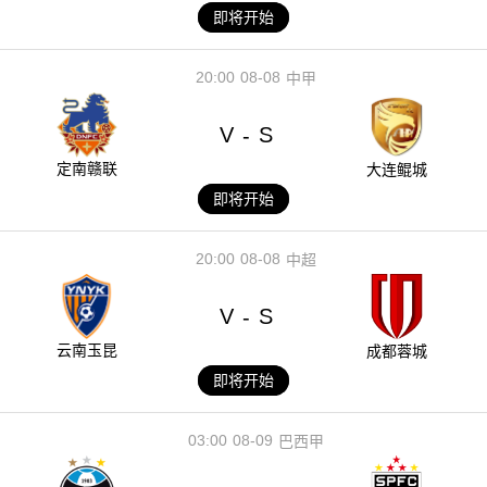
即将开始
20:00
08-08
中甲
V
S
-
定南赣联
大连鲲城
即将开始
20:00
08-08
中超
V
S
-
云南玉昆
成都蓉城
即将开始
03:00
08-09
巴西甲