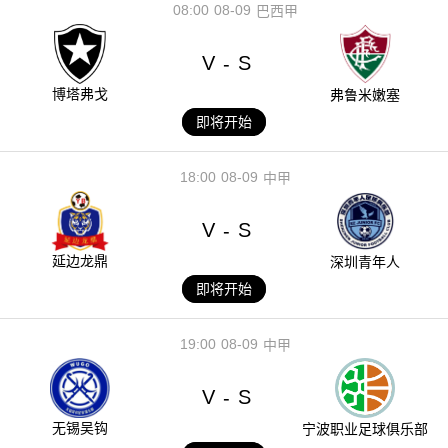
08:00
08-09
巴西甲
V
S
-
博塔弗戈
弗鲁米嫩塞
即将开始
18:00
08-09
中甲
V
S
-
延边龙鼎
深圳青年人
即将开始
19:00
08-09
中甲
V
S
-
无锡吴钩
宁波职业足球俱乐部