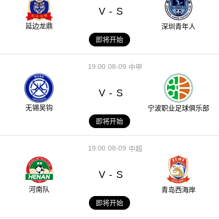
V
S
-
延边龙鼎
深圳青年人
即将开始
19:00
08-09
中甲
V
S
-
无锡吴钩
宁波职业足球俱乐部
即将开始
19:00
08-09
中超
V
S
-
河南队
青岛西海岸
即将开始