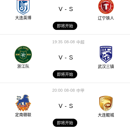
V
S
-
大连英博
辽宁铁人
即将开始
19:35
08-08
中超
V
S
-
浙江队
武汉三镇
即将开始
20:00
08-08
中甲
V
S
-
定南赣联
大连鲲城
即将开始