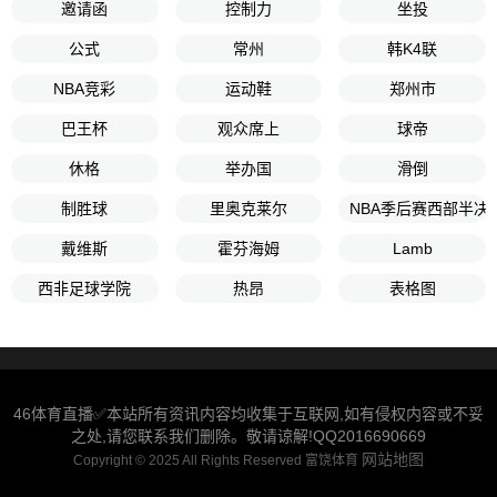
邀请函
控制力
坐投
公式
常州
韩K4联
NBA竞彩
运动鞋
郑州市
巴王杯
观众席上
球帝
休格
举办国
滑倒
制胜球
里奥克莱尔
NBA季后赛西部半决
戴维斯
霍芬海姆
Lamb
西非足球学院
热昂
表格图
46体育直播✅本站所有资讯内容均收集于互联网,如有侵权内容或不妥
之处,请您联系我们删除。敬请谅解!QQ2016690669
网站地图
Copyright © 2025 All Rights Reserved 富饶体育