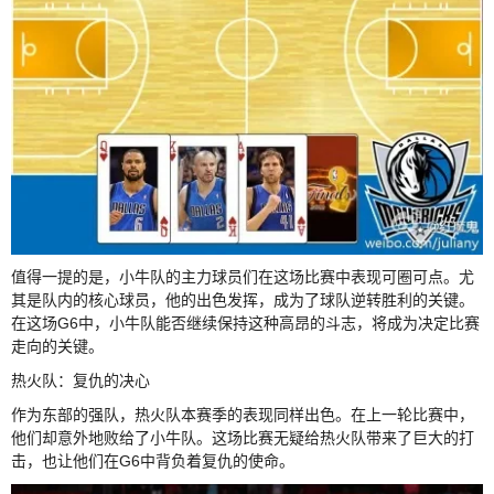
值得一提的是，小牛队的主力球员们在这场比赛中表现可圈可点。尤
其是队内的核心球员，他的出色发挥，成为了球队逆转胜利的关键。
在这场G6中，小牛队能否继续保持这种高昂的斗志，将成为决定比赛
走向的关键。
热火队：复仇的决心
作为东部的强队，热火队本赛季的表现同样出色。在上一轮比赛中，
他们却意外地败给了小牛队。这场比赛无疑给热火队带来了巨大的打
击，也让他们在G6中背负着复仇的使命。