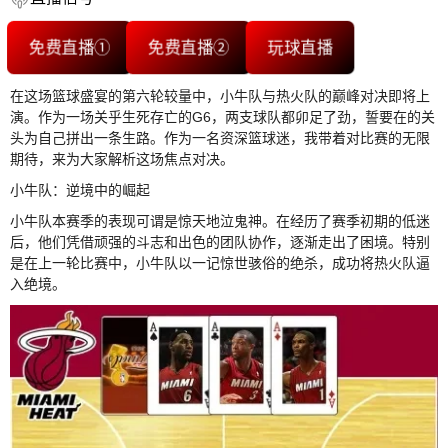
免费直播①
免费直播②
玩球直播
在这场篮球盛宴的第六轮较量中，小牛队与热火队的巅峰对决即将上
演。作为一场关乎生死存亡的G6，两支球队都卯足了劲，誓要在的关
头为自己拼出一条生路。作为一名资深篮球迷，我带着对比赛的无限
期待，来为大家解析这场焦点对决。
小牛队：逆境中的崛起
小牛队本赛季的表现可谓是惊天地泣鬼神。在经历了赛季初期的低迷
后，他们凭借顽强的斗志和出色的团队协作，逐渐走出了困境。特别
是在上一轮比赛中，小牛队以一记惊世骇俗的绝杀，成功将热火队逼
入绝境。