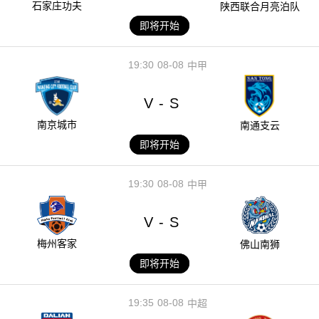
石家庄功夫
陕西联合月亮泊队
即将开始
19:30
08-08
中甲
V
S
-
南京城市
南通支云
即将开始
19:30
08-08
中甲
V
S
-
梅州客家
佛山南狮
即将开始
19:35
08-08
中超