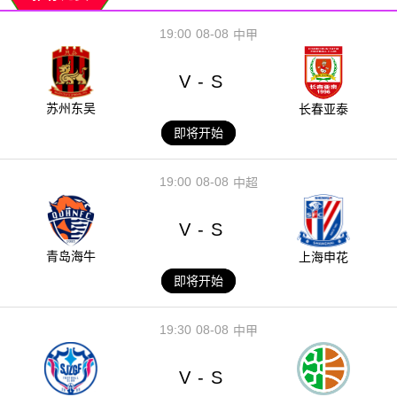
19:00
08-08
中甲
V
S
-
苏州东吴
长春亚泰
即将开始
19:00
08-08
中超
V
S
-
青岛海牛
上海申花
即将开始
19:30
08-08
中甲
V
S
-