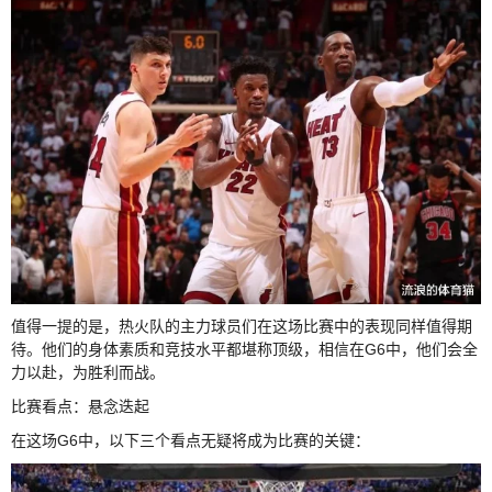
值得一提的是，热火队的主力球员们在这场比赛中的表现同样值得期
待。他们的身体素质和竞技水平都堪称顶级，相信在G6中，他们会全
力以赴，为胜利而战。
比赛看点：悬念迭起
在这场G6中，以下三个看点无疑将成为比赛的关键：