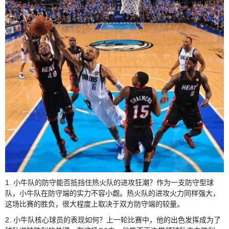
1. 小牛队的防守能否抵挡住热火队的进攻狂潮？作为一支防守型球
队，小牛队在防守端的实力不容小觑。热火队的进攻火力同样强大，
这场比赛的胜负，很大程度上取决于双方防守端的较量。
2. 小牛队核心球员的表现如何？上一轮比赛中，他的出色发挥成为了