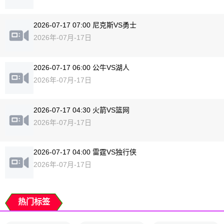
2026-07-17 07:00 尼克斯VS勇士
2026年-07月-17日
2026-07-17 06:00 公牛VS湖人
2026年-07月-17日
2026-07-17 04:30 火箭VS篮网
2026年-07月-17日
2026-07-17 04:00 雷霆VS独行侠
2026年-07月-17日
热门标签