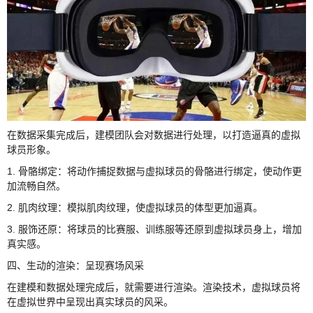
在数据采集完成后，建模团队会对数据进行处理，以打造逼真的虚拟
球员形象。
1. 骨骼绑定：将动作捕捉数据与虚拟球员的骨骼进行绑定，使动作更
加流畅自然。
2. 肌肉纹理：模拟肌肉纹理，使虚拟球员的体型更加逼真。
3. 服饰还原：将球员的比赛服、训练服等还原到虚拟球员身上，增加
真实感。
四、生动的渲染：呈现赛场风采
在建模和数据处理完成后，就需要进行渲染。渲染技术，虚拟球员将
在虚拟世界中呈现出真实球员的风采。