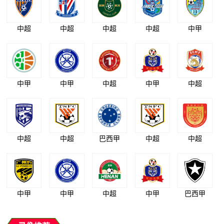
中超
中超
中超
中超
中甲
中甲
中甲
中超
中甲
中超
中超
中超
巴西甲
中超
中超
中甲
中甲
中超
中甲
巴西甲