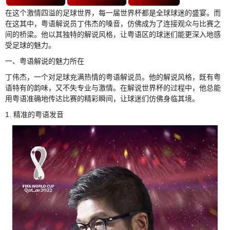
在这个激情四溢的足球世界，每一届世界杯都是全球球迷的盛宴。而
在这其中，粤语解说员丁伟杰的嗓音，仿佛成为了连接观众与比赛之
间的桥梁。他以其独特的解说风格，让粤语区的球迷们能更深入地感
受足球的魅力。
一、粤语解说的魅力所在
丁伟杰，一个对足球充满热情的粤语解说员。他的解说风格，既有粤
语特有的韵味，又不失专业与激情。在解说世界杯的过程中，他总能
用粤语准确地传达比赛的精彩瞬间，让球迷们仿佛身临其境。
1. 精准的粤语发音