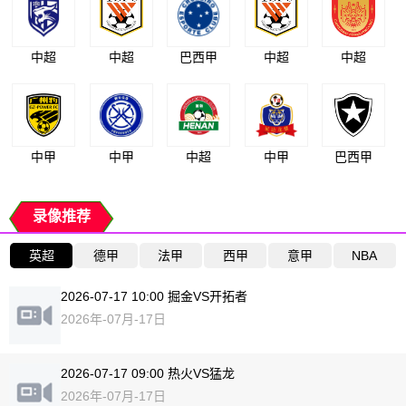
中超
中超
巴西甲
中超
中超
中甲
中甲
中超
中甲
巴西甲
录像推荐
英超
德甲
法甲
西甲
意甲
NBA
2026-07-17 10:00 掘金VS开拓者
2026年-07月-17日
2026-07-17 09:00 热火VS猛龙
2026年-07月-17日