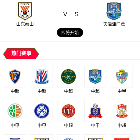
V
S
-
山东泰山
天津津门虎
即将开始
热门赛事
中超
中超
中超
中超
中甲
中甲
中甲
中超
中甲
中超