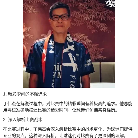
1. 精彩瞬间的不懈追求
丁伟杰在解说过程中，对比赛中的精彩瞬间有着极高的追求。他总能
用粤语准确地描述比赛的精彩瞬间，让球迷们仿佛亲身经历。
2. 深入解析比赛战术
在比赛过程中，丁伟杰会深入解析比赛中的战术变化，为球迷们提供
专业的观点。这种深入解析，让球迷们对比赛有了更深刻的理解。