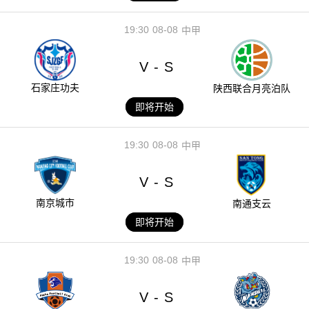
19:30
08-08
中甲
V
S
-
石家庄功夫
陕西联合月亮泊队
即将开始
19:30
08-08
中甲
V
S
-
南京城市
南通支云
即将开始
19:30
08-08
中甲
V
S
-