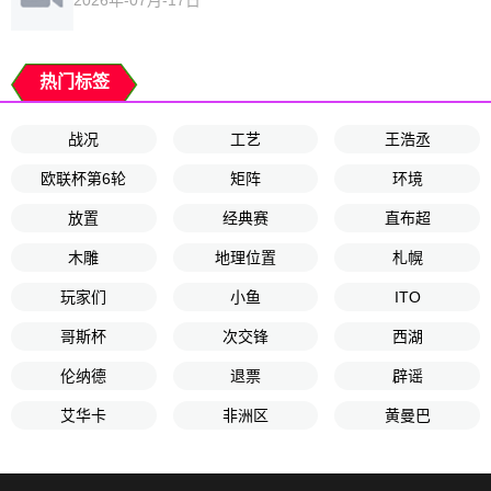
2026年-07月-17日
热门标签
战况
工艺
王浩丞
欧联杯第6轮
矩阵
环境
放置
经典赛
直布超
木雕
地理位置
札幌
玩家们
小鱼
ITO
哥斯杯
次交锋
西湖
伦纳德
退票
辟谣
艾华卡
非洲区
黄曼巴