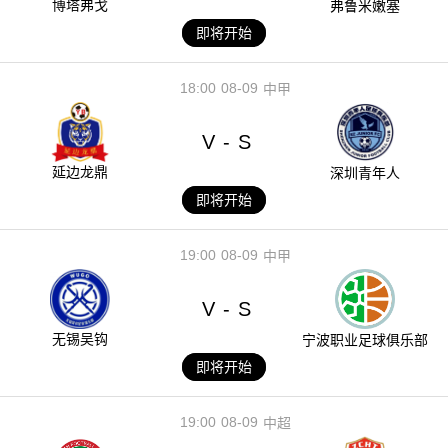
博塔弗戈
弗鲁米嫩塞
即将开始
18:00
08-09
中甲
V
S
-
延边龙鼎
深圳青年人
即将开始
19:00
08-09
中甲
V
S
-
无锡吴钩
宁波职业足球俱乐部
即将开始
19:00
08-09
中超