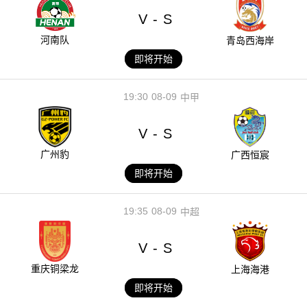
V
S
-
河南队
青岛西海岸
即将开始
19:30
08-09
中甲
V
S
-
广州豹
广西恒宸
即将开始
19:35
08-09
中超
V
S
-
重庆铜梁龙
上海海港
即将开始