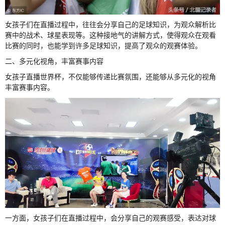
女孩子们在直播过程中，往往会分享自己的足球知识，为观众解析比
赛中的战术、球星表现等。这种接地气的讲解方式，使得观众在观看
比赛的同时，也能学到许多足球知识，提高了观众的观赛体验。
二、多元化视角，丰富赛事内容
女孩子直播世界杯，不仅能够传递比赛氛围，还能够从多元化的视角
丰富赛事内容。
一方面，女孩子们在直播过程中，会分享自己的观赛感受，表达对球