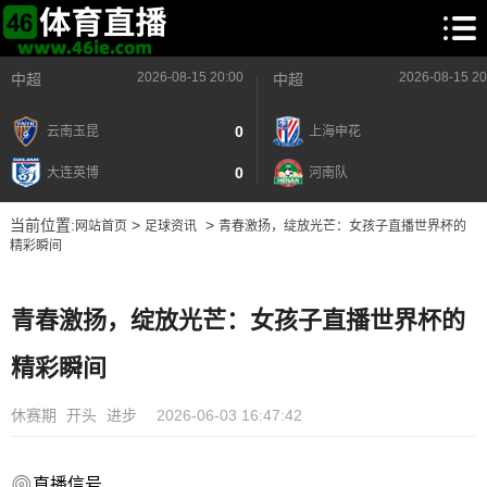
2026-08-15 20:00
2026-08-15 20
中超
中超
0
云南玉昆
上海申花
0
大连英博
河南队
当前位置:
>
>
网站首页
足球资讯
青春激扬，绽放光芒：女孩子直播世界杯的
精彩瞬间
青春激扬，绽放光芒：女孩子直播世界杯的
精彩瞬间
休赛期
开头
进步
2026-06-03 16:47:42
直播信号