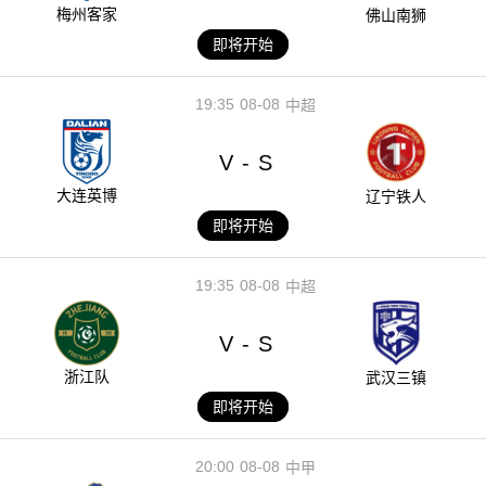
梅州客家
佛山南狮
即将开始
19:35
08-08
中超
V
S
-
大连英博
辽宁铁人
即将开始
19:35
08-08
中超
V
S
-
浙江队
武汉三镇
即将开始
20:00
08-08
中甲