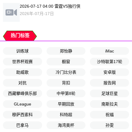
2026-07-17 04:00 雷霆VS独行侠
2026年-07月-17日
热门标签
训练球
郑怡静
iMac
世界杯观赛
橱窗
沙特联第17轮
助威歌
冷门比分表
安卓版
对抗
背扣
报告网
西藏攀峰俱乐部
中甲第8轮
足球巨星
GLeague
早期回放
南斯拉夫
穆萨西索科
科特超
祝福
巴拿马
海湾奥杯
孙雯