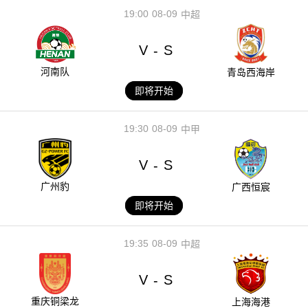
19:00
08-09
中超
V
S
-
河南队
青岛西海岸
即将开始
19:30
08-09
中甲
V
S
-
广州豹
广西恒宸
即将开始
19:35
08-09
中超
V
S
-
重庆铜梁龙
上海海港