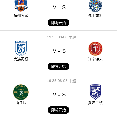
V
S
-
梅州客家
佛山南狮
即将开始
19:35
08-08
中超
V
S
-
大连英博
辽宁铁人
即将开始
19:35
08-08
中超
V
S
-
浙江队
武汉三镇
即将开始