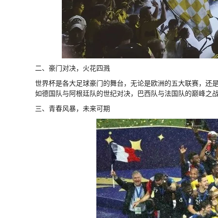
二、豪门对决，火花四溅
世界杯是各大足球豪门的舞台，无论是欧洲的五大联赛，还是
如德国队与阿根廷队的世纪对决，巴西队与法国队的巅峰之
三、青春风暴，未来可期