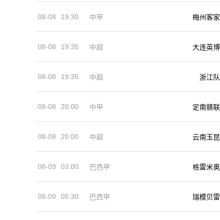
08-08
19:30
中甲
梅州客家
08-08
19:35
中超
大连英博
08-08
19:35
中超
浙江队
08-08
20:00
中甲
定南赣联
08-08
20:00
中超
云南玉昆
08-09
03:00
巴西甲
格雷米奥
08-09
05:30
巴西甲
瑞模贝雷