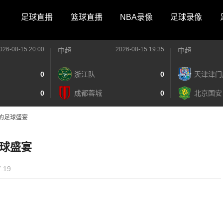
足球直播
篮球直播
NBA录像
足球录像
026-08-15 20:00
2026-08-15 19:35
中超
中超
0
浙江队
0
天津津门
0
成都蓉城
0
北京国安
的足球盛宴
球盛宴
7:19