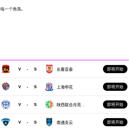
的每一个角落。
V
-
S
即将开始
长春亚泰
V
-
S
即将开始
上海申花
V
-
S
即将开始
陕西联合月亮泊
队
V
-
S
即将开始
南通支云