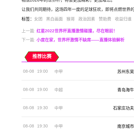
让我们共同期待，这场四年一度的足球狂欢，即将点燃世界
标签
：
女团
黑白画面
猴哥
政治因素
赞助费
收益归谁
上一篇:
红星2022世界杯直播激情碰撞，尽在眼前！
下一篇:
小度在家，世界杯激情不缺席——直播体验解析
推荐比赛
08-08
19:00
中甲
苏州东吴
08-08
19:00
中超
青岛海牛
08-08
19:30
中甲
石家庄功夫
08-08
19:30
中甲
南京城市