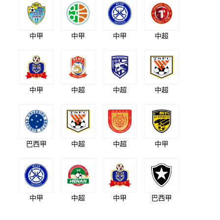
中甲
中甲
中甲
中超
中甲
中超
中超
中超
巴西甲
中超
中超
中甲
中甲
中超
中甲
巴西甲