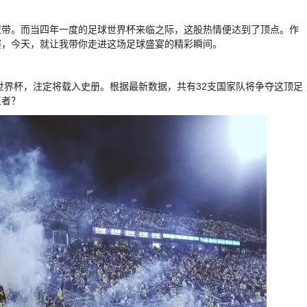
纽带。而当四年一度的足球世界杯来临之际，这股热情便达到了顶点。作
赛，今天，就让我带你走进这场足球盛宴的精彩瞬间。
世界杯，注定将载入史册。根据最新数据，共有32支国家队将争夺这顶足
王者？