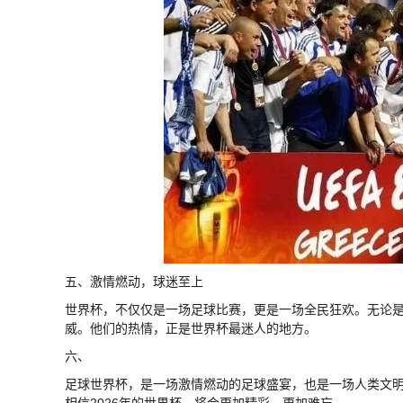
五、激情燃动，球迷至上
世界杯，不仅仅是一场足球比赛，更是一场全民狂欢。无论
威。他们的热情，正是世界杯最迷人的地方。
六、
足球世界杯，是一场激情燃动的足球盛宴，也是一场人类文
相信2026年的世界杯，将会更加精彩，更加难忘。