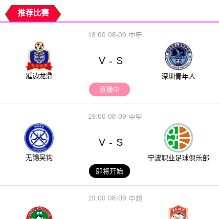
推荐比赛
18:00
08-09
中甲
V
S
-
延边龙鼎
深圳青年人
直播中
19:00
08-09
中甲
V
S
-
无锡吴钩
宁波职业足球俱乐部
即将开始
19:00
08-09
中超