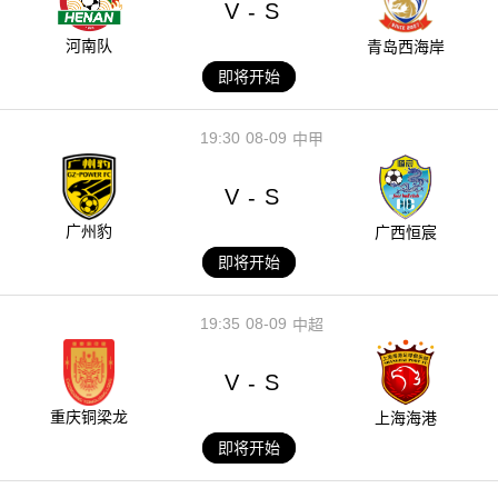
V
S
-
河南队
青岛西海岸
即将开始
19:30
08-09
中甲
V
S
-
广州豹
广西恒宸
即将开始
19:35
08-09
中超
V
S
-
重庆铜梁龙
上海海港
即将开始