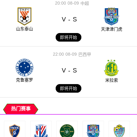
20:00
08-09
中超
V
S
-
山东泰山
天津津门虎
即将开始
22:00
08-09
巴西甲
V
S
-
克鲁塞罗
米拉索
即将开始
热门赛事