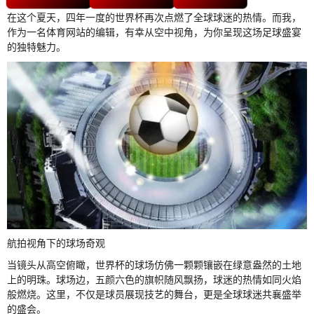
在这个夏天，四年一度的世界杯再次点燃了全球球迷的热情。而我，
作为一名体育网站的编辑，有幸从空中视角，为你呈现这场足球盛宴
的独特魅力。
航拍视角下的球场奇观
当镜头从高空俯瞰，世界杯的球场仿佛一颗颗镶嵌在绿意盎然的土地
上的明珠。球场边，五颜六色的旗帜随风飘扬，球迷的热情如同火焰
般燃烧。这里，不仅是球员展现技艺的舞台，更是全球球迷共襄盛举
的盛会。