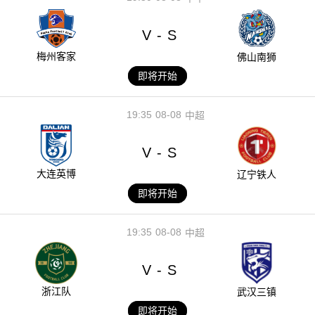
V
S
-
梅州客家
佛山南狮
即将开始
19:35
08-08
中超
V
S
-
大连英博
辽宁铁人
即将开始
19:35
08-08
中超
V
S
-
浙江队
武汉三镇
即将开始