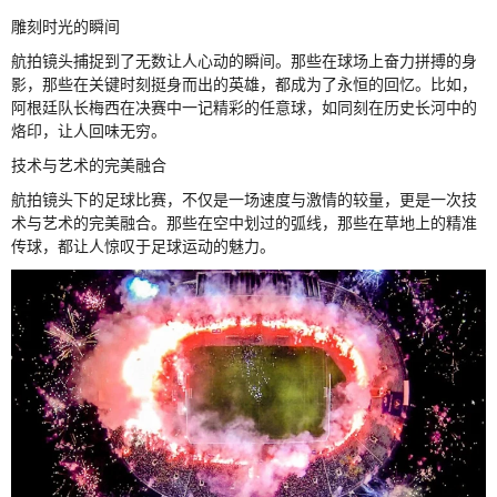
雕刻时光的瞬间
航拍镜头捕捉到了无数让人心动的瞬间。那些在球场上奋力拼搏的身
影，那些在关键时刻挺身而出的英雄，都成为了永恒的回忆。比如，
阿根廷队长梅西在决赛中一记精彩的任意球，如同刻在历史长河中的
烙印，让人回味无穷。
技术与艺术的完美融合
航拍镜头下的足球比赛，不仅是一场速度与激情的较量，更是一次技
术与艺术的完美融合。那些在空中划过的弧线，那些在草地上的精准
传球，都让人惊叹于足球运动的魅力。