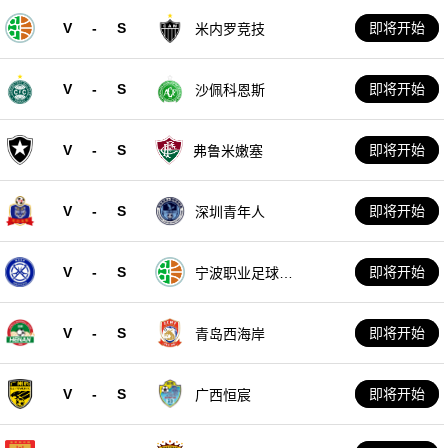
V
-
S
即将开始
米内罗竞技
V
-
S
即将开始
沙佩科恩斯
V
-
S
即将开始
弗鲁米嫩塞
V
-
S
即将开始
深圳青年人
V
-
S
即将开始
宁波职业足球俱
乐部
V
-
S
即将开始
青岛西海岸
V
-
S
即将开始
广西恒宸