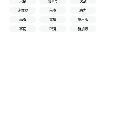
火锅
加拿职
次战
迷你罗
前奏
助力
品牌
重庆
童声版
寨南
跟腱
新加坡