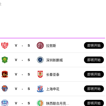
龙
V
-
S
即将开始
拉努斯
V
-
S
即将开始
深圳新鹏城
V
-
S
即将开始
长春亚泰
V
-
S
即将开始
上海申花
V
-
S
即将开始
陕西联合月亮泊