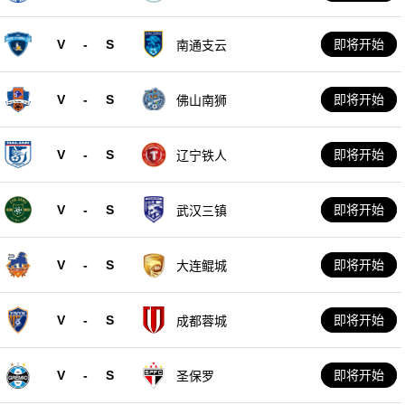
队
V
-
S
即将开始
南通支云
V
-
S
即将开始
佛山南狮
V
-
S
即将开始
辽宁铁人
V
-
S
即将开始
武汉三镇
V
-
S
即将开始
大连鲲城
V
-
S
即将开始
成都蓉城
V
-
S
即将开始
圣保罗