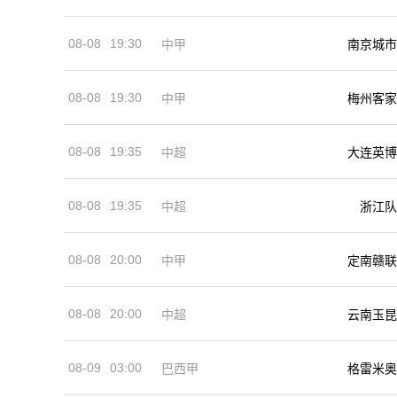
08-08
19:30
中甲
南京城市
08-08
19:30
中甲
梅州客家
08-08
19:35
中超
大连英博
08-08
19:35
中超
浙江队
08-08
20:00
中甲
定南赣联
08-08
20:00
中超
云南玉昆
08-09
03:00
巴西甲
格雷米奥