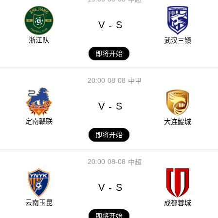
V
S
-
浙江队
武汉三镇
即将开始
20:00
08-08
中甲
V
S
-
定南赣联
大连鲲城
即将开始
20:00
08-08
中超
V
S
-
云南玉昆
成都蓉城
即将开始