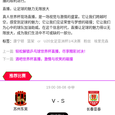
播的顺利进行。
直播，让足球的魅力无限放大
真人世界杯现场直播，是一场视觉与激情的盛宴。它让我们跨越时
空，感受到足球的魅力；它让我们见证荣誉与梦想的碰撞；它让我们
为心中的球队加油助威。在这个信息时代，直播让足球的魅力得以无
限放大，成为我们生活中不可或缺的一部分。
标签
：
康宁顿
篮架
cr
U20女足亚洲杯1/4决赛
粉丝
埃里克森
上一篇:
轻松解锁乒乓球世界杯直播，尽享精彩对决！
下一篇:
酒吧世界杯直播，激情与欢笑的碰撞
推荐比赛
19:00
08-08
中甲
V
S
-
苏州东吴
长春亚泰