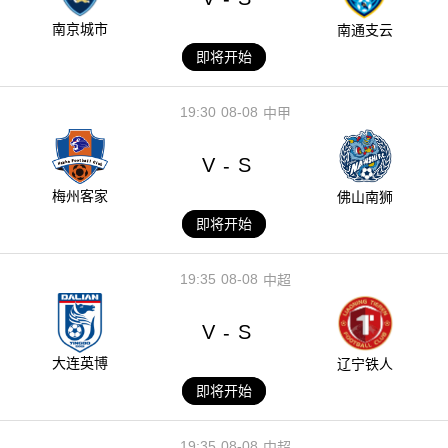
南京城市
南通支云
即将开始
19:30
08-08
中甲
V
S
-
梅州客家
佛山南狮
即将开始
19:35
08-08
中超
V
S
-
大连英博
辽宁铁人
即将开始
19:35
08-08
中超