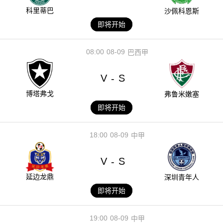
科里蒂巴
沙佩科恩斯
即将开始
08:00
08-09
巴西甲
V
S
-
博塔弗戈
弗鲁米嫩塞
即将开始
18:00
08-09
中甲
V
S
-
延边龙鼎
深圳青年人
即将开始
19:00
08-09
中甲