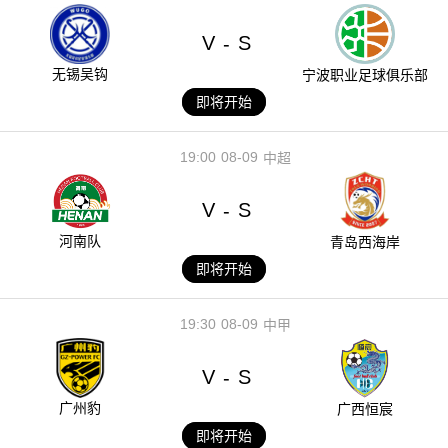
V
S
-
无锡吴钩
宁波职业足球俱乐部
即将开始
19:00
08-09
中超
V
S
-
河南队
青岛西海岸
即将开始
19:30
08-09
中甲
V
S
-
广州豹
广西恒宸
即将开始