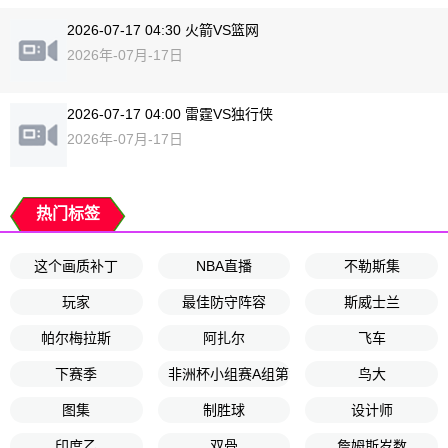
2026-07-17 04:30 火箭VS篮网
2026年-07月-17日
2026-07-17 04:00 雷霆VS独行侠
2026年-07月-17日
热门标签
这个画质补丁
NBA直播
不勒斯集
玩家
最佳防守阵容
斯威士兰
帕尔梅拉斯
阿扎尔
飞车
下赛季
非洲杯小组赛A组第2轮
鸟大
图集
制胜球
设计师
印度乙
双骨
詹姆斯岁数