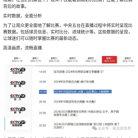
背后的故事。
实时数据，全面分析
为了让观众更全面地了解比赛，中央五台在直播过程中将实时呈现比
赛数据。包括球员信息、实时比分、进球统计等。这些数据的呈现，
让球迷们可以随时掌握比赛的最新动态。
高清画质，流畅直播