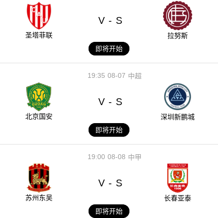
V
S
-
圣塔菲联
拉努斯
即将开始
19:35
08-07
中超
V
S
-
北京国安
深圳新鹏城
即将开始
19:00
08-08
中甲
V
S
-
苏州东吴
长春亚泰
即将开始