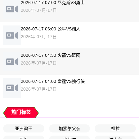
2026-07-17 07:00 尼克斯VS勇士
2026年-07月-17日
2026-07-17 06:00 公牛VS湖人
2026年-07月-17日
2026-07-17 04:30 火箭VS篮网
2026年-07月-17日
2026-07-17 04:00 雷霆VS独行侠
2026年-07月-17日
热门标签
亚洲霸王
加索尔父亲
祖拉