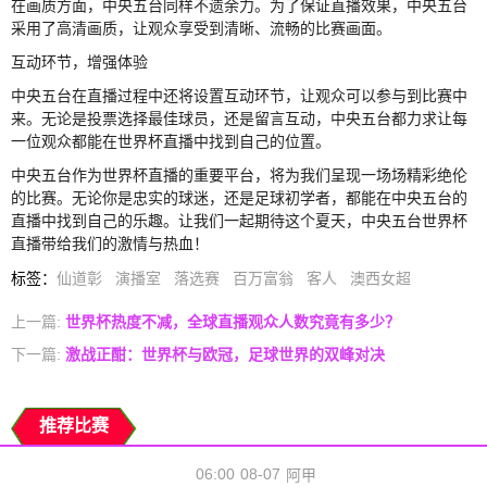
在画质方面，中央五台同样不遗余力。为了保证直播效果，中央五台
采用了高清画质，让观众享受到清晰、流畅的比赛画面。
互动环节，增强体验
中央五台在直播过程中还将设置互动环节，让观众可以参与到比赛中
来。无论是投票选择最佳球员，还是留言互动，中央五台都力求让每
一位观众都能在世界杯直播中找到自己的位置。
中央五台作为世界杯直播的重要平台，将为我们呈现一场场精彩绝伦
的比赛。无论你是忠实的球迷，还是足球初学者，都能在中央五台的
直播中找到自己的乐趣。让我们一起期待这个夏天，中央五台世界杯
直播带给我们的激情与热血！
标签
：
仙道彰
演播室
落选赛
百万富翁
客人
澳西女超
上一篇:
世界杯热度不减，全球直播观众人数究竟有多少？
下一篇:
激战正酣：世界杯与欧冠，足球世界的双峰对决
推荐比赛
06:00
08-07
阿甲