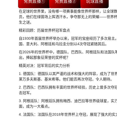
免费直播①
免费直播②
玩球直播
在足球的世界里，没有哪一项赛事能像世界杯那样，让全球
员，他们在绿茵场上挥洒汗水，争夺那无上的荣耀——世界
生之谜。
精彩回顾：历届世界杯冠军盘点
自1930年首届世界杯举办以来，冠军的宝座经历了多次易
国、意大利、阿根廷和乌拉圭分别以4次夺冠紧随其后。
在2026年的世界杯中，德国队、巴西队、阿根廷队和法国
出，捧起那象征荣誉的奖杯呢？
精英对决：冠军背后的实力分析
1. 德国队：德国队以其严谨的战术和强大的阵容，成为了世
莱万多夫斯基、基米希等。他们能否再次夺冠，令人期待。
2. 巴西队：巴西队拥有丰富的世界杯经验，历史上曾多次
击冠军。
3. 阿根廷队：阿根廷队拥有梅西、迪巴拉等世界级球星，实
面，成为一大看点。
4. 法国队：法国队在2018年世界杯上夺冠，展现了强大