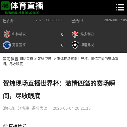
2026-08-17 06:30
2026-08-17 05
巴西甲
巴西甲
0
科林蒂安
维多利亚
0
克鲁塞罗
博塔弗戈
当前位置:
>
>
网站首页
足球资讯
贺炜现场直播世界杯：激情四溢的赛场瞬
间，尽收眼底
贺炜现场直播世界杯：激情四溢的赛场瞬
间，尽收眼底
潘伟森
分辨率
得分表演
2026-06-04 20:21:15
直播信号