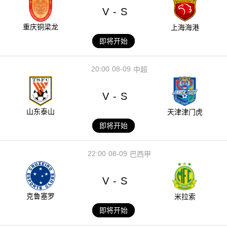
V
S
-
重庆铜梁龙
上海海港
即将开始
20:00
08-09
中超
V
S
-
山东泰山
天津津门虎
即将开始
22:00
08-09
巴西甲
V
S
-
克鲁塞罗
米拉索
即将开始