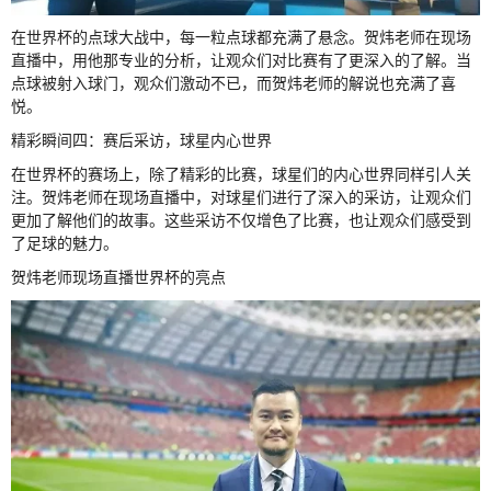
在世界杯的点球大战中，每一粒点球都充满了悬念。贺炜老师在现场
直播中，用他那专业的分析，让观众们对比赛有了更深入的了解。当
点球被射入球门，观众们激动不已，而贺炜老师的解说也充满了喜
悦。
精彩瞬间四：赛后采访，球星内心世界
在世界杯的赛场上，除了精彩的比赛，球星们的内心世界同样引人关
注。贺炜老师在现场直播中，对球星们进行了深入的采访，让观众们
更加了解他们的故事。这些采访不仅增色了比赛，也让观众们感受到
了足球的魅力。
贺炜老师现场直播世界杯的亮点