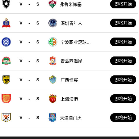
V
-
S
即将开始
弗鲁米嫩塞
V
-
S
即将开始
深圳青年人
V
-
S
即将开始
宁波职业足球俱
乐部
V
-
S
即将开始
青岛西海岸
V
-
S
即将开始
广西恒宸
V
-
S
即将开始
上海海港
V
-
S
即将开始
天津津门虎