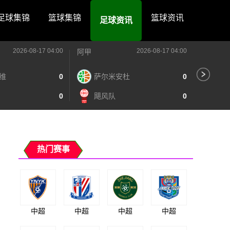
足球集锦
篮球集锦
篮球资讯
足球资讯
2026-08-17 04:00
2026-08-17 04:00
阿甲
阿甲
维
0
萨尔米安杜
0
河
0
飓风队
0
阿
热门赛事
中超
中超
中超
中超