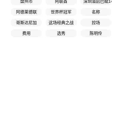
盘州市
阿联酋
深圳溢启巴赋14队
阿德莱德联
世界杯冠军
名称
哥斯达尼加
这场经典之战
控场
费用
选秀
陈明伶