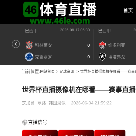
首页
2026-08-17 06:30
2
巴西甲
巴西甲
科林蒂安
0
维多利亚
克鲁塞罗
0
博塔弗戈
当前位置:
>
>
网站首页
足球资讯
世界杯直播摄像机在哪看——赛事
世界杯直播摄像机在哪看——赛事直播
芝加哥
塞路
韩国录像
2026-06-04 21:59:22
直播信号