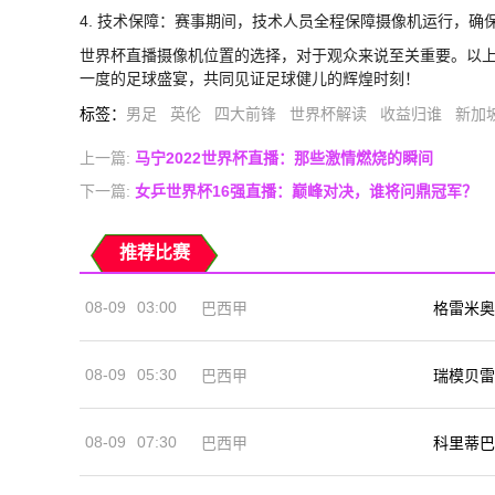
4. 技术保障：赛事期间，技术人员全程保障摄像机运行，确
世界杯直播摄像机位置的选择，对于观众来说至关重要。以
一度的足球盛宴，共同见证足球健儿的辉煌时刻！
标签
：
男足
英伦
四大前锋
世界杯解读
收益归谁
新加
上一篇:
马宁2022世界杯直播：那些激情燃烧的瞬间
下一篇:
女乒世界杯16强直播：巅峰对决，谁将问鼎冠军？
推荐比赛
08-09
03:00
巴西甲
格雷米奥
08-09
05:30
巴西甲
瑞模贝雷
08-09
07:30
巴西甲
科里蒂巴