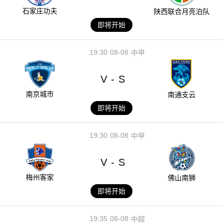
石家庄功夫
陕西联合月亮泊队
即将开始
19:30
08-08
中甲
V
S
-
南京城市
南通支云
即将开始
19:30
08-08
中甲
V
S
-
梅州客家
佛山南狮
即将开始
19:35
08-08
中超