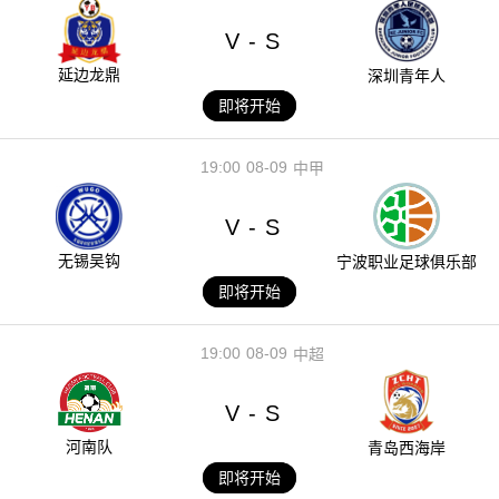
V
S
-
延边龙鼎
深圳青年人
即将开始
19:00
08-09
中甲
V
S
-
无锡吴钩
宁波职业足球俱乐部
即将开始
19:00
08-09
中超
V
S
-
河南队
青岛西海岸
即将开始