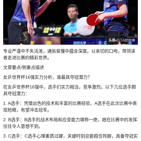
专业严谨中不失活泼，通俗易懂中蕴含深度。以亲切的口吻，带领读
者走进比赛的精彩世界。
文章要点/侧重点描述
女乒世界杯16强实力分析，谁最具夺冠潜力？
在女乒世界杯16强中，选手们实力相当，竞争激烈。以下几位选手颇
具夺冠潜力：
1. A选手：凭借出色的技术和丰富的比赛经验，A选手在此次比赛中表
现抢眼，有望冲击冠军。
2. B选手：B选手的战术布局和应变能力堪称一绝，她在比赛中的发挥
往往令人意想不到。
3. C选手：C选手心理素质过硬，关键时刻总能稳住阵脚，具备夺冠实