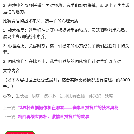
3. 逆境中的顽强拼搏：面对强敌，选手们顽强拼搏，展现出了乒乓球
运动的魅力。
比赛背后的战术布局，选手们的心理素质
1. 战术布局：选手们在比赛中根据对手的特点，灵活调整战术布局，
展现出高超的战术素养。
2. 心理素质：关键时刻，选手们稳定的心态成为了他们战胜对手的关
键。
3. 团队协作：在比赛中，选手们默契的团队协作让对手难以应对。
文章内容
（以下内容根据上述要点展开，结合实际比赛情况进行描述，约3000
字。）
标签
：
生长板
厨房
波尔多
足球比赛直播
孙兴慜
缺席
上一篇:
世界杯直播摄像机在哪看——赛事直播背后的技术奥秘
下一篇:
梅西再战世界杯，激情直播背后的故事