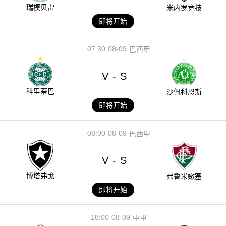
瑞模贝雷
米内罗竞技
即将开始
07:30
08-09
巴西甲
V
S
-
科里蒂巴
沙佩科恩斯
即将开始
08:00
08-09
巴西甲
V
S
-
博塔弗戈
弗鲁米嫩塞
即将开始
18:00
08-09
中甲