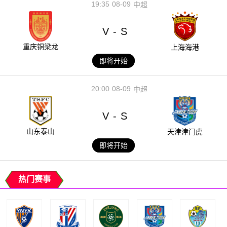
19:35
08-09
中超
V
S
-
重庆铜梁龙
上海海港
即将开始
20:00
08-09
中超
V
S
-
山东泰山
天津津门虎
即将开始
热门赛事