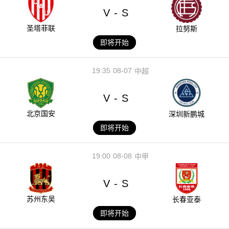
V
S
-
圣塔菲联
拉努斯
即将开始
19:35
08-07
中超
V
S
-
北京国安
深圳新鹏城
即将开始
19:00
08-08
中甲
V
S
-
苏州东吴
长春亚泰
即将开始