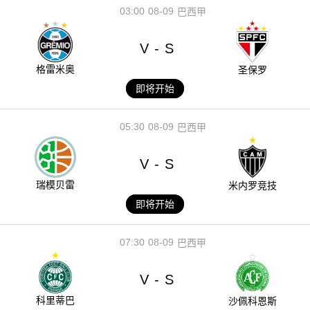
03:00
08-09
巴西甲
V
S
-
格雷米奥
圣保罗
即将开始
05:30
08-09
巴西甲
V
S
-
瑞模贝雷
米内罗竞技
即将开始
07:30
08-09
巴西甲
V
S
-
科里蒂巴
沙佩科恩斯