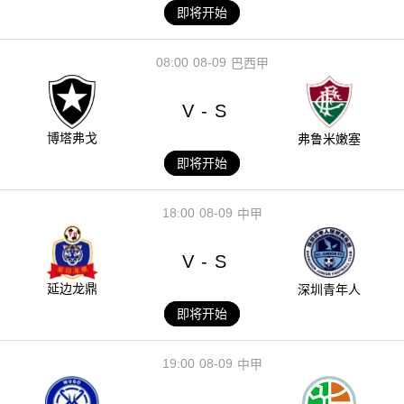
即将开始
08:00
08-09
巴西甲
V
S
-
博塔弗戈
弗鲁米嫩塞
即将开始
18:00
08-09
中甲
V
S
-
延边龙鼎
深圳青年人
即将开始
19:00
08-09
中甲