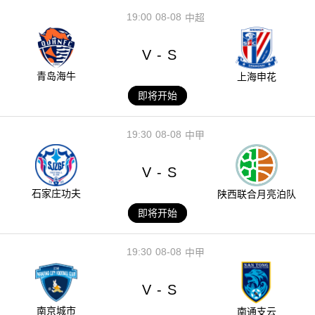
19:00
08-08
中超
V
S
-
青岛海牛
上海申花
即将开始
19:30
08-08
中甲
V
S
-
石家庄功夫
陕西联合月亮泊队
即将开始
19:30
08-08
中甲
V
S
-
南京城市
南通支云