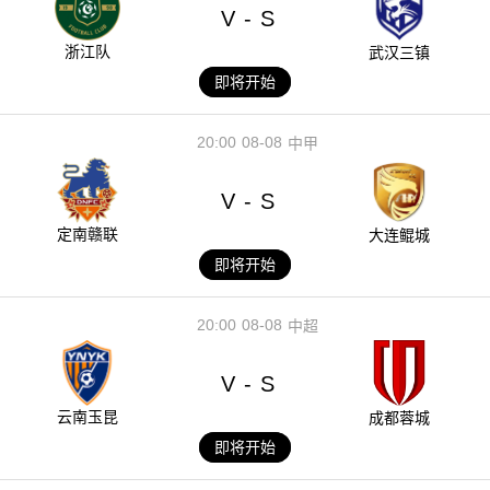
V
S
-
浙江队
武汉三镇
即将开始
20:00
08-08
中甲
V
S
-
定南赣联
大连鲲城
即将开始
20:00
08-08
中超
V
S
-
云南玉昆
成都蓉城
即将开始