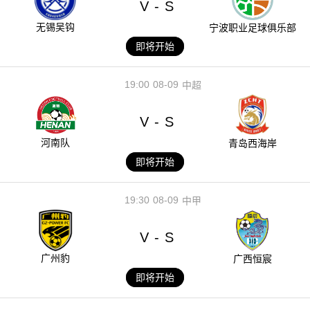
V
S
-
无锡吴钩
宁波职业足球俱乐部
即将开始
19:00
08-09
中超
V
S
-
河南队
青岛西海岸
即将开始
19:30
08-09
中甲
V
S
-
广州豹
广西恒宸
即将开始