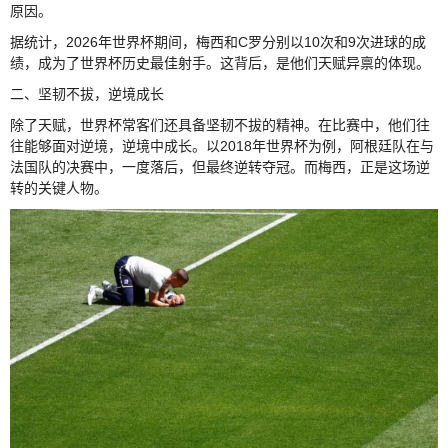
原因。
据统计，2026年世界杯期间，梅西和C罗分别以10次和9次进球的成
绩，成为了世界杯历史最佳射手。这背后，是他们天赋异禀的体现。
二、坚韧不拔，逆境成长
除了天赋，世界杯常客们还具备坚韧不拔的精神。在比赛中，他们往
往能够面对逆境，逆境中成长。以2018年世界杯为例，阿根廷队在与
法国队的决赛中，一度落后，但最终逆转夺冠。而梅西，正是这场逆
转的关键人物。