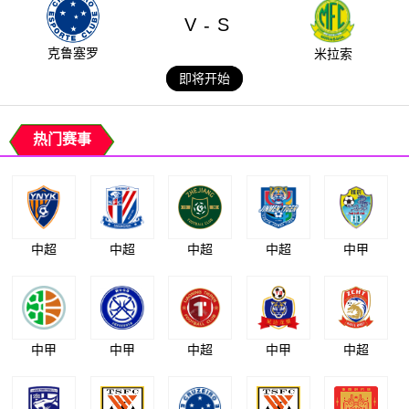
V
S
-
克鲁塞罗
米拉索
即将开始
热门赛事
中超
中超
中超
中超
中甲
中甲
中甲
中超
中甲
中超