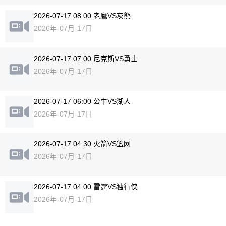
2026-07-17 08:00 老鹰VS灰熊
2026年-07月-17日
2026-07-17 07:00 尼克斯VS勇士
2026年-07月-17日
2026-07-17 06:00 公牛VS湖人
2026年-07月-17日
2026-07-17 04:30 火箭VS篮网
2026年-07月-17日
2026-07-17 04:00 雷霆VS独行侠
2026年-07月-17日