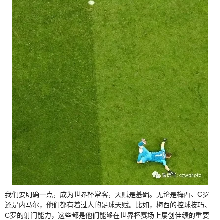
我们要明确一点，成为世界杯常客，天赋是基础。无论是梅西、C罗
还是内马尔，他们都有着过人的足球天赋。比如，梅西的控球技巧、
C罗的射门能力，这些都是他们能够在世界杯赛场上屡创佳绩的重要