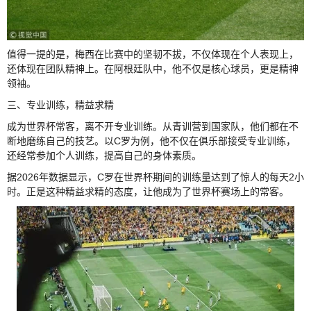
值得一提的是，梅西在比赛中的坚韧不拔，不仅体现在个人表现上，
还体现在团队精神上。在阿根廷队中，他不仅是核心球员，更是精神
领袖。
三、专业训练，精益求精
成为世界杯常客，离不开专业训练。从青训营到国家队，他们都在不
断地磨练自己的技艺。以C罗为例，他不仅在俱乐部接受专业训练，
还经常参加个人训练，提高自己的身体素质。
据2026年数据显示，C罗在世界杯期间的训练量达到了惊人的每天2小
时。正是这种精益求精的态度，让他成为了世界杯赛场上的常客。