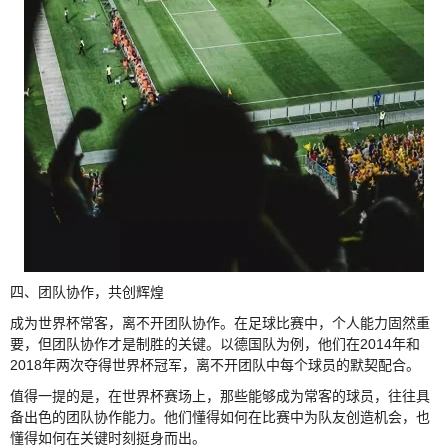
四、团队协作，共创辉煌
成为世界杯常客，离不开团队协作。在足球比赛中，个人能力固然重
要，但团队协作才是制胜的关键。以德国队为例，他们在2014年和
2018年两次夺得世界杯冠军，离不开团队中每个球员的默契配合。
值得一提的是，在世界杯赛场上，那些能够成为常客的球员，往往具
备出色的团队协作能力。他们懂得如何在比赛中为队友创造机会，也
懂得如何在关键时刻挺身而出。