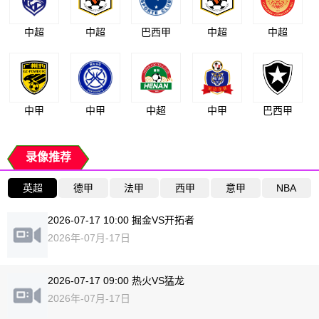
中超
中超
巴西甲
中超
中超
中甲
中甲
中超
中甲
巴西甲
录像推荐
英超
德甲
法甲
西甲
意甲
NBA
2026-07-17 10:00 掘金VS开拓者
2026年-07月-17日
2026-07-17 09:00 热火VS猛龙
2026年-07月-17日