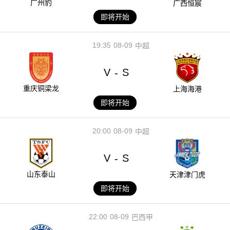
广州豹
广西恒宸
即将开始
19:35
08-09
中超
V
S
-
重庆铜梁龙
上海海港
即将开始
20:00
08-09
中超
V
S
-
山东泰山
天津津门虎
即将开始
22:00
08-09
巴西甲