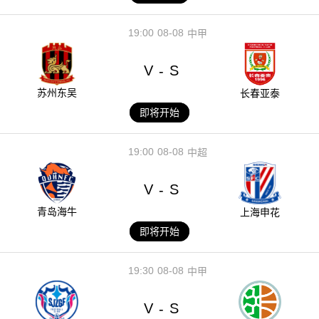
19:00
08-08
中甲
V
S
-
苏州东吴
长春亚泰
即将开始
19:00
08-08
中超
V
S
-
青岛海牛
上海申花
即将开始
19:30
08-08
中甲
V
S
-