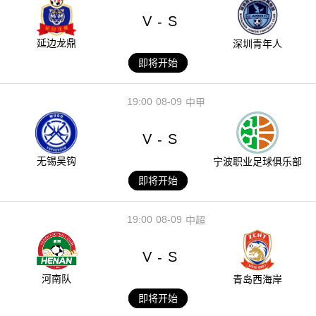
V
S
-
延边龙鼎
深圳青年人
即将开始
19:00
08-09
中甲
V
S
-
无锡吴钩
宁波职业足球俱乐部
即将开始
19:00
08-09
中超
V
S
-
河南队
青岛西海岸
即将开始