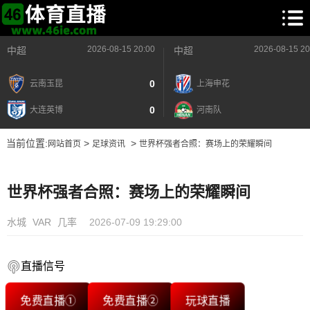
2026-08-15 20:00
2026-08-15 20
中超
中超
0
云南玉昆
上海申花
0
大连英博
河南队
当前位置:
>
>
网站首页
足球资讯
世界杯强者合照：赛场上的荣耀瞬间
世界杯强者合照：赛场上的荣耀瞬间
水城
VAR
几率
2026-07-09 19:29:00
直播信号
免费直播①
免费直播②
玩球直播