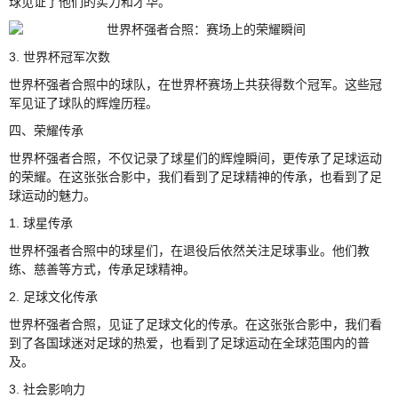
球见证了他们的实力和才华。
3. 世界杯冠军次数
世界杯强者合照中的球队，在世界杯赛场上共获得数个冠军。这些冠
军见证了球队的辉煌历程。
四、荣耀传承
世界杯强者合照，不仅记录了球星们的辉煌瞬间，更传承了足球运动
的荣耀。在这张张合影中，我们看到了足球精神的传承，也看到了足
球运动的魅力。
1. 球星传承
世界杯强者合照中的球星们，在退役后依然关注足球事业。他们教
练、慈善等方式，传承足球精神。
2. 足球文化传承
世界杯强者合照，见证了足球文化的传承。在这张张合影中，我们看
到了各国球迷对足球的热爱，也看到了足球运动在全球范围内的普
及。
3. 社会影响力