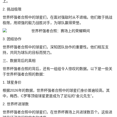
上。
2. 挑战极限
世界杯强者合照中的球星们，在面对强敌时从不退缩。他们敢于挑战
极限，用顽强的毅力战胜对手，为球队赢得荣誉。
3. 团结协作
世界杯强者合照中的球星们，深知团队协作的重要性。他们相互支
持，共同为球队的目标而努力。
三、数据背后的真相
世界杯强者合照的背后，还有一组组令人惊叹的数据。以下是一些关
于世界杯强者合照的数据：
1. 球星身价
根据2026年的数据，世界杯强者合照中的球星们身价普遍较高。其
中，梅西、C罗等顶级球星更是成为了足坛的“金元先生”。
2. 世界杯进球数
世界杯强者合照中的球星们，在世界杯赛场上共进球数百个。这些进