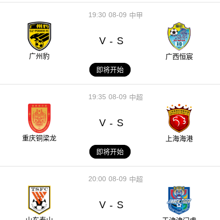
19:30
08-09
中甲
V
S
-
广州豹
广西恒宸
即将开始
19:35
08-09
中超
V
S
-
重庆铜梁龙
上海海港
即将开始
20:00
08-09
中超
V
S
-
山东泰山