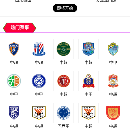
天津津门虎
即将开始
热门赛事
中超
中超
中超
中超
中甲
中甲
中甲
中超
中甲
中超
中超
中超
巴西甲
中超
中超