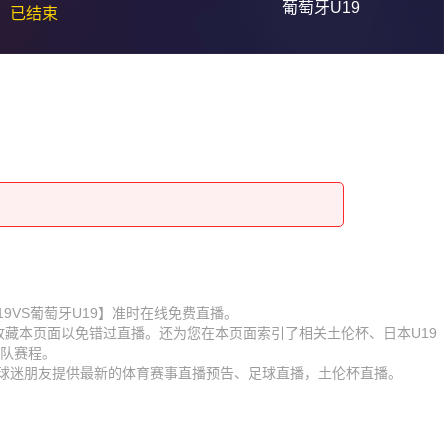
葡萄牙U19
已结束
日本U19VS葡萄牙U19】准时在线免费直播。
】收藏本页面以免错过直播。还为您在本页面索引了相关土伦杯、日本U19
两队赛程。
为球迷朋友提供最新的体育赛事直播预告、足球直播，土伦杯直播。