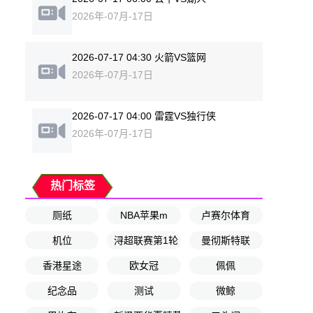
2026年-07月-17日
2026-07-17 04:30 火箭VS篮网
2026年-07月-17日
2026-07-17 04:00 雷霆VS独行侠
2026年-07月-17日
热门标签
厕纸
NBA苹果m
卢赛尔体育
机位
浔超联赛第1轮
曼彻斯特联
香港星途
欧女冠
佩佩
纪念品
测试
微鲸