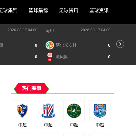
足球集锦
篮球集锦
足球资讯
篮球资讯
2026-08-17 04:00
2026-08-17 04:00
阿甲
阿甲
维
0
萨尔米安杜
0
河
0
飓风队
0
阿
热门赛事
中超
中超
中超
中超