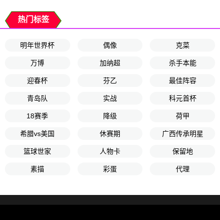
热门标签
明年世界杯
偶像
克菜
万博
加纳超
杀手本能
迎春杯
芬乙
最佳阵容
青岛队
实战
科元首杯
18赛季
降级
荷甲
希腊vs美国
休赛期
广西传承明星
篮球世家
人物卡
保留地
素描
彩蛋
代理