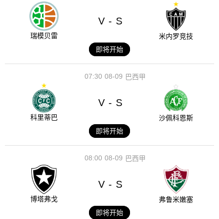
V
S
-
瑞模贝雷
米内罗竞技
即将开始
07:30
08-09
巴西甲
V
S
-
科里蒂巴
沙佩科恩斯
即将开始
08:00
08-09
巴西甲
V
S
-
博塔弗戈
弗鲁米嫩塞
即将开始