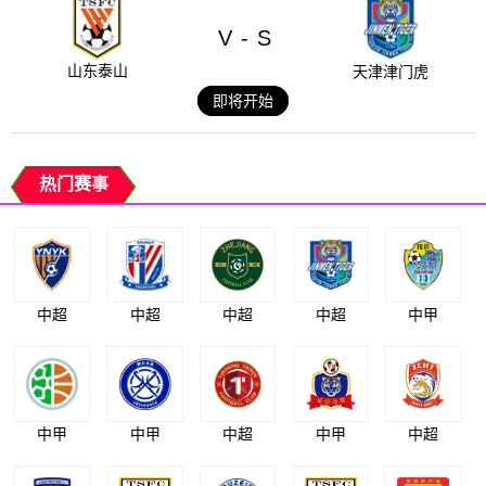
V
S
-
山东泰山
天津津门虎
即将开始
热门赛事
中超
中超
中超
中超
中甲
中甲
中甲
中超
中甲
中超