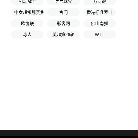
机动战士
乒乓球界
方向键
中女超常规赛第1轮
官门
香港标准表针
欧协联
彩客网
佛山南狮
冰人
英超第26轮
WTT