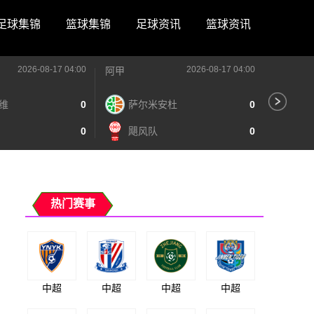
足球集锦
篮球集锦
足球资讯
篮球资讯
2026-08-17 04:00
2026-08-17 04:00
阿甲
阿甲
维
0
萨尔米安杜
0
河
0
飓风队
0
阿
热门赛事
中超
中超
中超
中超