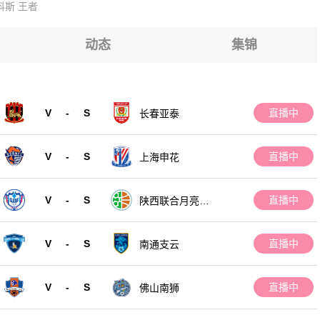
科斯
王者
动态
集锦
V
-
S
直播中
长春亚泰
V
-
S
直播中
上海申花
V
-
S
直播中
陕西联合月亮泊
队
V
-
S
直播中
南通支云
V
-
S
直播中
佛山南狮