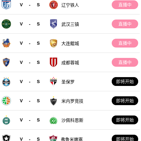
V
-
S
直播中
辽宁铁人
V
-
S
直播中
武汉三镇
V
-
S
直播中
大连鲲城
V
-
S
直播中
成都蓉城
V
-
S
即将开始
圣保罗
V
-
S
即将开始
米内罗竞技
V
-
S
即将开始
沙佩科恩斯
V
-
S
即将开始
弗鲁米嫩塞