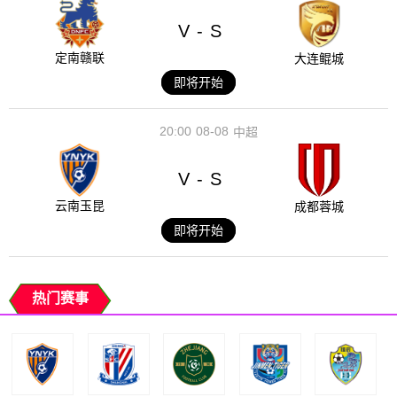
V
S
-
定南赣联
大连鲲城
即将开始
20:00
08-08
中超
V
S
-
云南玉昆
成都蓉城
即将开始
热门赛事