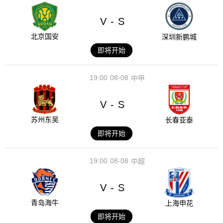
V
S
-
北京国安
深圳新鹏城
即将开始
19:00
08-08
中甲
V
S
-
苏州东吴
长春亚泰
即将开始
19:00
08-08
中超
V
S
-
青岛海牛
上海申花
即将开始