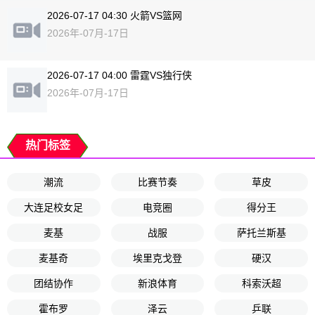
2026-07-17 04:30 火箭VS篮网
2026年-07月-17日
2026-07-17 04:00 雷霆VS独行侠
2026年-07月-17日
热门标签
潮流
比赛节奏
草皮
大连足校女足
电竞圈
得分王
麦基
战服
萨托兰斯基
麦基奇
埃里克戈登
硬汉
团结协作
新浪体育
科索沃超
霍布罗
泽云
乒联