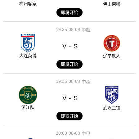
梅州客家
佛山南狮
即将开始
19:35
08-08
中超
V
S
-
大连英博
辽宁铁人
即将开始
19:35
08-08
中超
V
S
-
浙江队
武汉三镇
即将开始
20:00
08-08
中甲