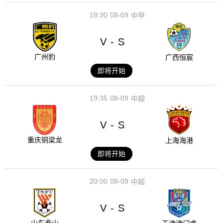
19:30
08-09
中甲
V
S
-
广州豹
广西恒宸
即将开始
19:35
08-09
中超
V
S
-
重庆铜梁龙
上海海港
即将开始
20:00
08-09
中超
V
S
-