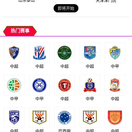
山东泰山
天津津门虎
即将开始
热门赛事
中超
中超
中超
中超
中甲
中甲
中甲
中超
中甲
中超
中超
中超
巴西甲
中超
中超