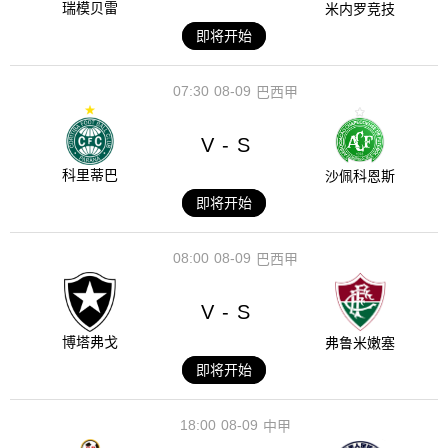
瑞模贝雷
米内罗竞技
即将开始
07:30
08-09
巴西甲
V
S
-
科里蒂巴
沙佩科恩斯
即将开始
08:00
08-09
巴西甲
V
S
-
博塔弗戈
弗鲁米嫩塞
即将开始
18:00
08-09
中甲