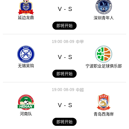
V
S
-
延边龙鼎
深圳青年人
即将开始
19:00
08-09
中甲
V
S
-
无锡吴钩
宁波职业足球俱乐部
即将开始
19:00
08-09
中超
V
S
-
河南队
青岛西海岸
即将开始