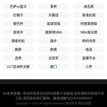
巴萨vs皇马
营养
纳瓦斯
红帽子
月最佳
香港女超
黎巴杯
篮球领域
阿德莱德联
游戏中
维斯特NBA
NBA海沃德
理查利松
跳步
杨科伟奇
腕部
颜值
电话
选秀
总冠军
直播平台
U17亚洲杯决赛
豪门
小罗
46体育直播✅本站所有资讯内容均收集于互联网,如有侵权内容或不妥
之处,请您联系我们删除。敬请谅解!QQ2016690669
网站地图
Copyright © 2025 All Rights Reserved 富饶体育