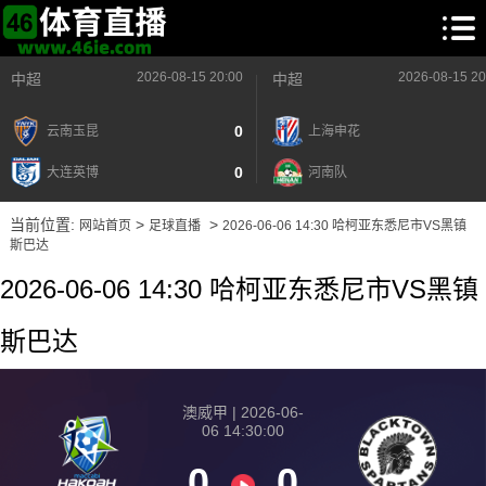
2026-08-15 20:00
2026-08-15 20
中超
中超
0
云南玉昆
上海申花
0
大连英博
河南队
当前位置:
>
>
网站首页
足球直播
2026-06-06 14:30 哈柯亚东悉尼市VS黑镇
斯巴达
2026-06-06 14:30 哈柯亚东悉尼市VS黑镇
斯巴达
澳威甲 | 2026-06-
06 14:30:00
0
0