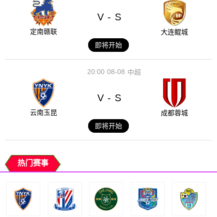
V
S
-
定南赣联
大连鲲城
即将开始
20:00
08-08
中超
V
S
-
云南玉昆
成都蓉城
即将开始
热门赛事