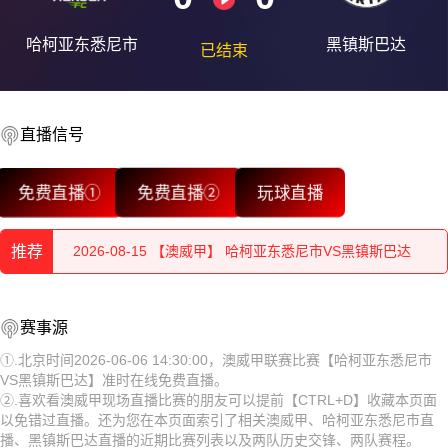
哈柯亚东悉尼市
黑镇斯巴达
已结束
直播信号
2026-08-15 【澳威甲】 哈柯亚东悉尼市VS黑镇斯巴达
免费直播①
免费直播②
玩球直播
2026-08-15 【澳威甲】 哈柯亚东悉尼市VS黑镇斯巴达
推荐
2026-08-15 【澳威甲】 哈柯亚东悉尼市VS黑镇斯巴达
2026-08-15 【澳威甲】 哈柯亚东悉尼市VS黑镇斯巴达
2026-08-15 【澳威甲】 哈柯亚东悉尼市VS黑镇斯巴达
赛事源
2026-08-15 【澳威甲】 哈柯亚东悉尼市VS黑镇斯巴达
2026-08-15 【澳威甲】 哈柯亚东悉尼市VS黑镇斯巴达
①.北京时间2026-06-06 14:30:00，澳威甲联赛比赛【哈柯亚东悉尼市
VS黑镇斯巴达】准时在线免费直播。
2026-08-15 【澳威甲】 哈柯亚东悉尼市VS黑镇斯巴达
2026-08-15 【澳威甲】 哈柯亚东悉尼市VS黑镇斯巴达
②.喜欢看澳威甲现场直播比赛的朋友可以提前【CTRL+D】收藏本页面
以免错过直播。还为您在本页面索引了相关澳威甲、哈柯亚东悉尼市直
2026-08-15 【澳威甲】 哈柯亚东悉尼市VS黑镇斯巴达
2026-08-15 【澳威甲】 哈柯亚东悉尼市VS黑镇斯巴达
播、黑镇斯巴达直播的近期比赛列表以及两队历史交锋、两队赛程。