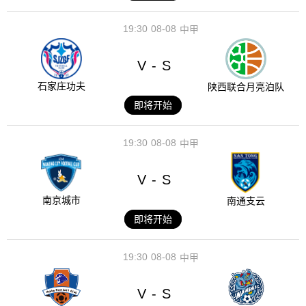
19:30
08-08
中甲
V
S
-
石家庄功夫
陕西联合月亮泊队
即将开始
19:30
08-08
中甲
V
S
-
南京城市
南通支云
即将开始
19:30
08-08
中甲
V
S
-