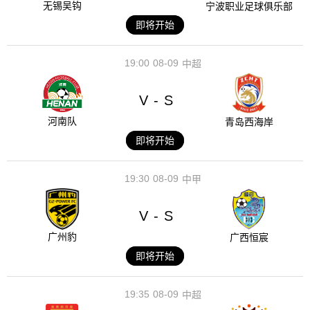
无锡吴钩
宁波职业足球俱乐部
即将开始
19:00
08-09
中超
V
S
-
河南队
青岛西海岸
即将开始
19:30
08-09
中甲
V
S
-
广州豹
广西恒宸
即将开始
19:35
08-09
中超