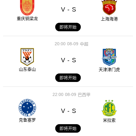
V
S
-
重庆铜梁龙
上海海港
即将开始
20:00
08-09
中超
V
S
-
山东泰山
天津津门虎
即将开始
22:00
08-09
巴西甲
V
S
-
克鲁塞罗
米拉索
即将开始