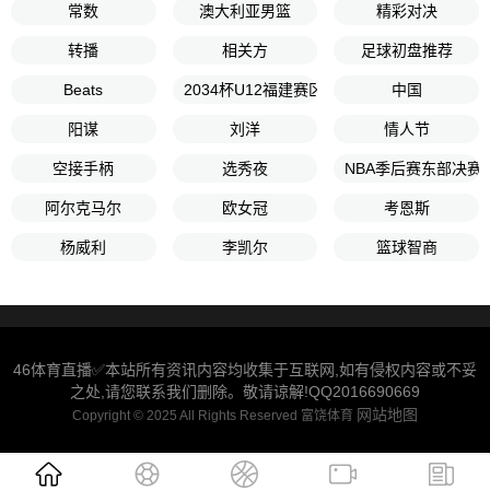
常数
澳大利亚男篮
精彩对决
转播
相关方
足球初盘推荐
Beats
2034杯U12福建赛区
中国
阳谋
刘洋
情人节
空接手柄
选秀夜
NBA季后赛东部决赛
阿尔克马尔
欧女冠
考恩斯
杨威利
李凯尔
篮球智商
46体育直播✅本站所有资讯内容均收集于互联网,如有侵权内容或不妥
之处,请您联系我们删除。敬请谅解!QQ2016690669
网站地图
Copyright © 2025 All Rights Reserved 富饶体育